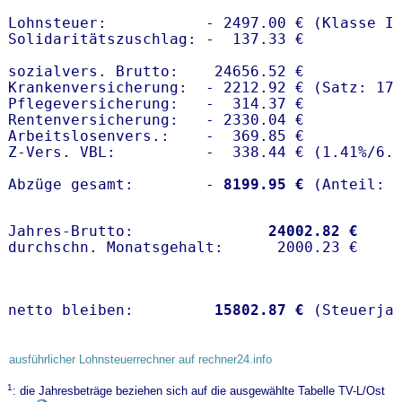
Lohnsteuer:           - 2497.00 € (Klasse I)
Solidaritätszuschlag: -  137.33 €

sozialvers. Brutto:    24656.52 €

Krankenversicherung:  - 2212.92 € (Satz: 17.
Pflegeversicherung:   -  314.37 € 

Rentenversicherung:   - 2330.04 €

Arbeitslosenvers.:    -  369.85 €

Z-Vers. VBL:          -  338.44 € (
1.41%
/
6.
Abzüge gesamt:        -
 8199.95 €
Jahres-Brutto:               
24002.82 €
netto bleiben:         
15802.87 €
 (Steuerja
ausführlicher Lohnsteuerrechner auf rechner24.info
1
: die Jahresbeträge beziehen sich auf die ausgewählte Tabelle TV-L/Ost