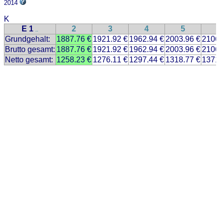
2014
K
E 1
2
3
4
5
..
Grundgehalt:
1887.76 €
1921.92 €
1962.94 €
2003.96 €
2106
Brutto gesamt:
1887.76 €
1921.92 €
1962.94 €
2003.96 €
2106
Netto gesamt:
1258.23 €
1276.11 €
1297.44 €
1318.77 €
1371