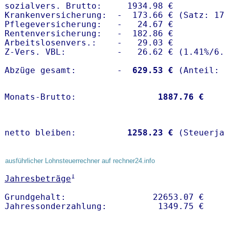
sozialvers. Brutto:     1934.98 €

Krankenversicherung:  -  173.66 € (Satz: 17.
Pflegeversicherung:   -   24.67 € 

Rentenversicherung:   -  182.86 €

Arbeitslosenvers.:    -   29.03 €

Z-Vers. VBL:          -   26.62 € (
1.41%
/
6.
Abzüge gesamt:        -
  629.53 €
Monats-Brutto:               
 1887.76 €
netto bleiben:         
 1258.23 €
 (Steuerja
ausführlicher Lohnsteuerrechner auf rechner24.info
1
Jahresbeträge
Grundgehalt:                 22653.07 € 
