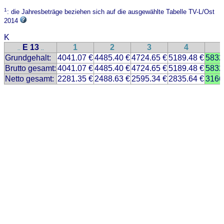
1
: die Jahresbeträge beziehen sich auf die ausgewählte Tabelle TV-L/Ost
2014
K
E 13
1
2
3
4
..
..
Grundgehalt:
4041.07 €
4485.40 €
4724.65 €
5189.48 €
5832
Brutto gesamt:
4041.07 €
4485.40 €
4724.65 €
5189.48 €
5832
Netto gesamt:
2281.35 €
2488.63 €
2595.34 €
2835.64 €
3166