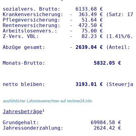
sozialvers. Brutto:     6133.68 €

Krankenversicherung:  -  363.49 € (Satz: 17.
Pflegeversicherung:   -   51.64 € 

Rentenversicherung:   -  472.50 €

Arbeitslosenvers.:    -   75.00 €

Z-Vers. VBL:          -   82.23 € (
1.41%
/
6.
Abzüge gesamt:        -
 2639.04 €
Monats-Brutto:               
 5832.05 €
netto bleiben:         
 3193.01 €
 (Steuerja
ausführlicher Lohnsteuerrechner auf rechner24.info
1
Jahresbeträge
Grundgehalt:                 69984.58 € 
