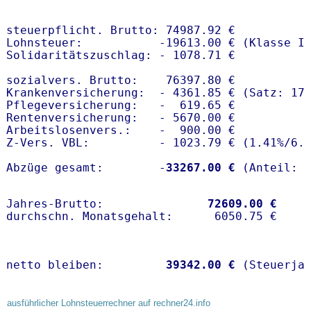
steuerpflicht. Brutto: 74987.92 €

Lohnsteuer:           -19613.00 € (Klasse I)
Solidaritätszuschlag: - 1078.71 €

sozialvers. Brutto:    76397.80 €

Krankenversicherung:  - 4361.85 € (Satz: 17
Pflegeversicherung:   -  619.65 € 

Rentenversicherung:   - 5670.00 €

Arbeitslosenvers.:    -  900.00 €

Z-Vers. VBL:          - 1023.79 € (
1.41%
/
6.
Abzüge gesamt:        -
33267.00 €
Jahres-Brutto:               
72609.00 €
netto bleiben:         
39342.00 €
 (Steuerja
ausführlicher Lohnsteuerrechner auf rechner24.info