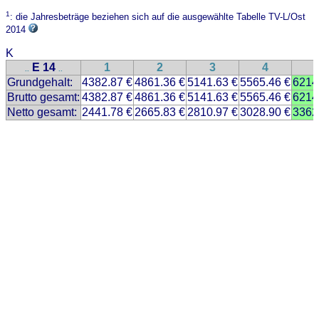
1
: die Jahresbeträge beziehen sich auf die ausgewählte Tabelle TV-L/Ost
2014
K
E 14
1
2
3
4
..
..
Grundgehalt:
4382.87 €
4861.36 €
5141.63 €
5565.46 €
6214
Brutto gesamt:
4382.87 €
4861.36 €
5141.63 €
5565.46 €
6214
Netto gesamt:
2441.78 €
2665.83 €
2810.97 €
3028.90 €
3362