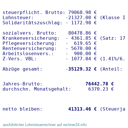
steuerpflicht. Brutto: 79068.98 €

Lohnsteuer:           -21327.00 € (Klasse I)
Solidaritätszuschlag: - 1172.98 €

sozialvers. Brutto:    80478.86 €

Krankenversicherung:  - 4361.85 € (Satz: 17
Pflegeversicherung:   -  619.65 € 

Rentenversicherung:   - 5670.00 €

Arbeitslosenvers.:    -  900.00 €

Z-Vers. VBL:          - 1077.84 € (
1.41%
/
6.
Abzüge gesamt:        -
35129.32 €
Jahres-Brutto:               
76442.78 €
netto bleiben:         
41313.46 €
 (Steuerja
ausführlicher Lohnsteuerrechner auf rechner24.info