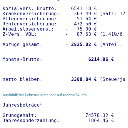
sozialvers. Brutto:     6541.18 €

Krankenversicherung:  -  363.49 € (Satz: 17.
Pflegeversicherung:   -   51.64 € 

Rentenversicherung:   -  472.50 €

Arbeitslosenvers.:    -   75.00 €

Z-Vers. VBL:          -   87.63 € (
1.41%
/
6.
Abzüge gesamt:        -
 2825.02 €
Monats-Brutto:               
 6214.86 €
netto bleiben:         
 3389.84 €
 (Steuerja
ausführlicher Lohnsteuerrechner auf rechner24.info
1
Jahresbeträge
Grundgehalt:                 74578.32 € 
