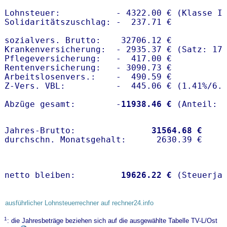
Lohnsteuer:           - 4322.00 € (Klasse I)
Solidaritätszuschlag: -  237.71 €

sozialvers. Brutto:    32706.12 €

Krankenversicherung:  - 2935.37 € (Satz: 17.
Pflegeversicherung:   -  417.00 € 

Rentenversicherung:   - 3090.73 €

Arbeitslosenvers.:    -  490.59 €

Z-Vers. VBL:          -  445.06 € (
1.41%
/
6.
Abzüge gesamt:        -
11938.46 €
Jahres-Brutto:               
31564.68 €
netto bleiben:         
19626.22 €
 (Steuerja
ausführlicher Lohnsteuerrechner auf rechner24.info
1
: die Jahresbeträge beziehen sich auf die ausgewählte Tabelle TV-L/Ost