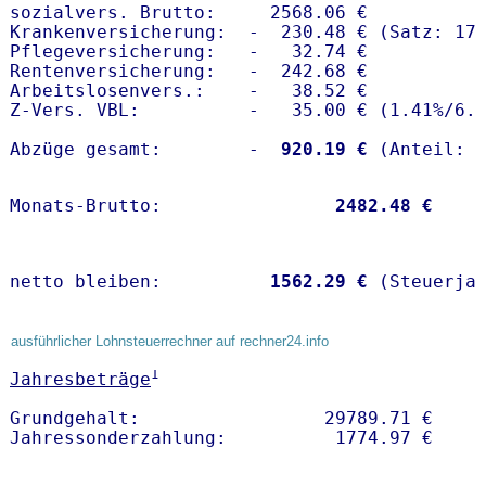
sozialvers. Brutto:     2568.06 €

Krankenversicherung:  -  230.48 € (Satz: 17.
Pflegeversicherung:   -   32.74 € 

Rentenversicherung:   -  242.68 €

Arbeitslosenvers.:    -   38.52 €

Z-Vers. VBL:          -   35.00 € (
1.41%
/
6.
Abzüge gesamt:        -
  920.19 €
Monats-Brutto:               
 2482.48 €
netto bleiben:         
 1562.29 €
 (Steuerja
ausführlicher Lohnsteuerrechner auf rechner24.info
1
Jahresbeträge
Grundgehalt:                 29789.71 € 
