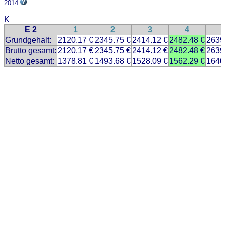
2014
K
E 2
1
2
3
4
..
..
Grundgehalt:
2120.17 €
2345.75 €
2414.12 €
2482.48 €
2639
Brutto gesamt:
2120.17 €
2345.75 €
2414.12 €
2482.48 €
2639
Netto gesamt:
1378.81 €
1493.68 €
1528.09 €
1562.29 €
1640