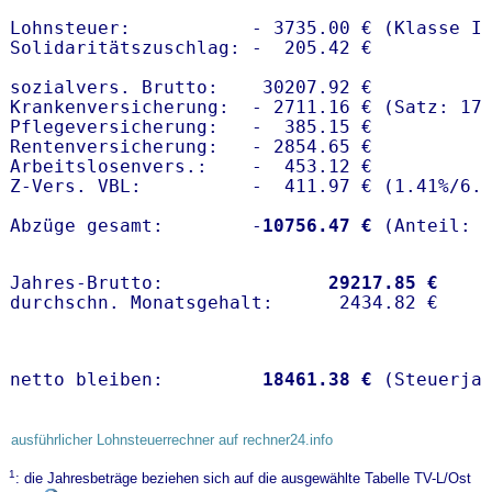
Lohnsteuer:           - 3735.00 € (Klasse I)
Solidaritätszuschlag: -  205.42 €

sozialvers. Brutto:    30207.92 €

Krankenversicherung:  - 2711.16 € (Satz: 17.
Pflegeversicherung:   -  385.15 € 

Rentenversicherung:   - 2854.65 €

Arbeitslosenvers.:    -  453.12 €

Z-Vers. VBL:          -  411.97 € (
1.41%
/
6.
Abzüge gesamt:        -
10756.47 €
Jahres-Brutto:               
29217.85 €
netto bleiben:         
18461.38 €
 (Steuerja
ausführlicher Lohnsteuerrechner auf rechner24.info
1
: die Jahresbeträge beziehen sich auf die ausgewählte Tabelle TV-L/Ost