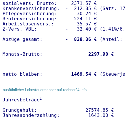
sozialvers. Brutto:     2371.57 €

Krankenversicherung:  -  212.85 € (Satz: 17.
Pflegeversicherung:   -   30.24 € 

Rentenversicherung:   -  224.11 €

Arbeitslosenvers.:    -   35.57 €

Z-Vers. VBL:          -   32.40 € (
1.41%
/
6.
Abzüge gesamt:        -
  828.36 €
Monats-Brutto:               
 2297.90 €
netto bleiben:         
 1469.54 €
 (Steuerja
ausführlicher Lohnsteuerrechner auf rechner24.info
1
Jahresbeträge
Grundgehalt:                 27574.85 € 
