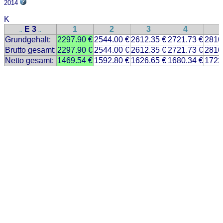
2014
K
E 3
1
2
3
4
..
..
Grundgehalt:
2297.90 €
2544.00 €
2612.35 €
2721.73 €
2810
Brutto gesamt:
2297.90 €
2544.00 €
2612.35 €
2721.73 €
2810
Netto gesamt:
1469.54 €
1592.80 €
1626.65 €
1680.34 €
1723