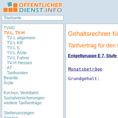
Startseite
TVöD
Gehaltsrechner fü
TV-L, TV-H
TV-L allgemein
TV-L KR
Tarifvertrag für de
TV-L S
TV-L Ärzte
Entgeltgruppe E 7, Stufe 
TV-L Fahrer
TV-H Hessen
AT
Monatsbeträge
Tarifrunden
Beamte
Ärzte
Kirchen, Wohlfahrt
Sozialversicherungen
weitere Tarifverträge
Stellenanzeigen
Service