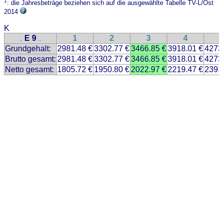
1
: die Jahresbeträge beziehen sich auf die ausgewählte Tabelle TV-L/Ost
2014
K
E 9
1
2
3
4
..
..
Grundgehalt:
2981.48 €
3302.77 €
3466.85 €
3918.01 €
4273
Brutto gesamt:
2981.48 €
3302.77 €
3466.85 €
3918.01 €
4273
Netto gesamt:
1805.72 €
1950.80 €
2022.97 €
2219.47 €
2391