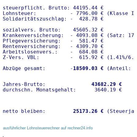
steuerpflicht. Brutto: 44195.44 €

Lohnsteuer:           - 7796.00 € (Klasse I)
Solidaritätszuschlag: -  428.78 €

sozialvers. Brutto:    45605.32 €

Krankenversicherung:  - 4093.08 € (Satz: 17.
Pflegeversicherung:   -  581.47 € 

Rentenversicherung:   - 4309.70 €

Arbeitslosenvers.:    -  684.08 €

Z-Vers. VBL:          -  615.92 € (
1.41%
/
6.
Abzüge gesamt:        -
18509.03 €
Jahres-Brutto:               
43682.29 €
netto bleiben:         
25173.26 €
 (Steuerja
ausführlicher Lohnsteuerrechner auf rechner24.info