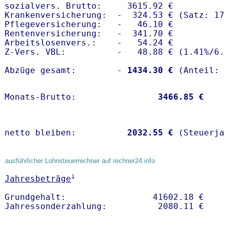
sozialvers. Brutto:     3615.92 €

Krankenversicherung:  -  324.53 € (Satz: 17.
Pflegeversicherung:   -   46.10 € 

Rentenversicherung:   -  341.70 €

Arbeitslosenvers.:    -   54.24 €

Z-Vers. VBL:          -   48.88 € (
1.41%
/
6.
Abzüge gesamt:        -
 1434.30 €
Monats-Brutto:               
 3466.85 €
netto bleiben:         
 2032.55 €
 (Steuerja
ausführlicher Lohnsteuerrechner auf rechner24.info
1
Jahresbeträge
Grundgehalt:                 41602.18 € 
