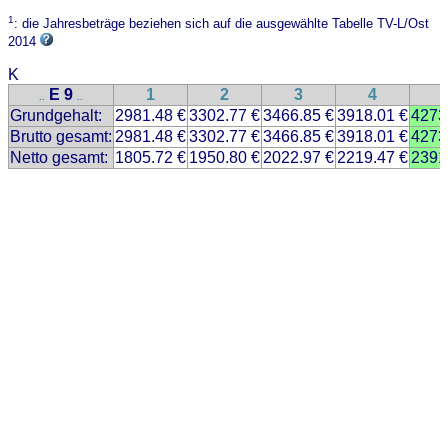
1
: die Jahresbeträge beziehen sich auf die ausgewählte Tabelle TV-L/Ost
2014
K
E 9
1
2
3
4
..
..
Grundgehalt:
2981.48 €
3302.77 €
3466.85 €
3918.01 €
4273
Brutto gesamt:
2981.48 €
3302.77 €
3466.85 €
3918.01 €
4273
Netto gesamt:
1805.72 €
1950.80 €
2022.97 €
2219.47 €
2391