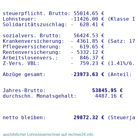
steuerpflicht. Brutto: 55014.65 €

Lohnsteuer:           -11426.00 € (Klasse I)
Solidaritätszuschlag: -  628.41 €

sozialvers. Brutto:    56424.53 €

Krankenversicherung:  - 4361.85 € (Satz: 17.
Pflegeversicherung:   -  619.65 € 

Rentenversicherung:   - 5332.12 €

Arbeitslosenvers.:    -  846.37 €

Z-Vers. VBL:          -  759.23 € (
1.41%
/
6.
Abzüge gesamt:        -
23973.63 €
Jahres-Brutto:               
53845.95 €
netto bleiben:         
29872.32 €
 (Steuerja
ausführlicher Lohnsteuerrechner auf rechner24.info