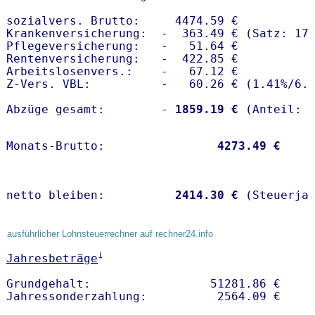
sozialvers. Brutto:     4474.59 €

Krankenversicherung:  -  363.49 € (Satz: 17.
Pflegeversicherung:   -   51.64 € 

Rentenversicherung:   -  422.85 €

Arbeitslosenvers.:    -   67.12 €

Z-Vers. VBL:          -   60.26 € (
1.41%
/
6.
Abzüge gesamt:        -
 1859.19 €
Monats-Brutto:               
 4273.49 €
netto bleiben:         
 2414.30 €
 (Steuerja
ausführlicher Lohnsteuerrechner auf rechner24.info
1
Jahresbeträge
Grundgehalt:                 51281.86 € 
