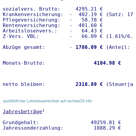
sozialvers. Brutto:     4295.21 €

Krankenversicherung:  -  402.19 € (Satz: 17.
Pflegeversicherung:   -   58.78 € 

Rentenversicherung:   -  401.60 €

Arbeitslosenvers.:    -   64.43 €

Z-Vers. VBL:          -   66.09 € (
1.61%
/
6.
Abzüge gesamt:        -
 1786.09 €
Monats-Brutto:               
 4104.98 €
netto bleiben:         
 2318.89 €
 (Steuerja
ausführlicher Lohnsteuerrechner auf rechner24.info
1
Jahresbeträge
Grundgehalt:                 49259.81 € 
