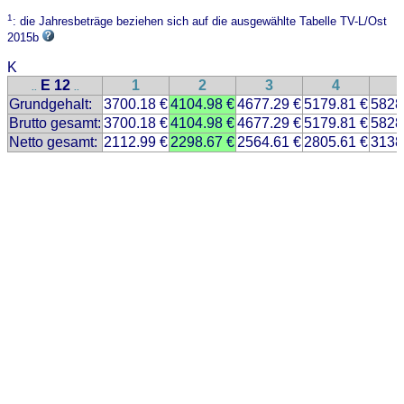
1
: die Jahresbeträge beziehen sich auf die ausgewählte Tabelle TV-L/Ost
2015b
K
E 12
1
2
3
4
..
..
Grundgehalt:
3700.18 €
4104.98 €
4677.29 €
5179.81 €
5828
Brutto gesamt:
3700.18 €
4104.98 €
4677.29 €
5179.81 €
5828
Netto gesamt:
2112.99 €
2298.67 €
2564.61 €
2805.61 €
3138