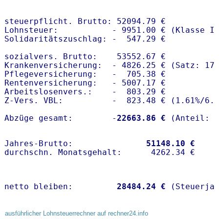
steuerpflicht. Brutto: 52094.79 €

Lohnsteuer:           - 9951.00 € (Klasse I)
Solidaritätszuschlag: -  547.29 €

sozialvers. Brutto:    53552.67 €

Krankenversicherung:  - 4826.25 € (Satz: 17.
Pflegeversicherung:   -  705.38 € 

Rentenversicherung:   - 5007.17 €

Arbeitslosenvers.:    -  803.29 €

Z-Vers. VBL:          -  823.48 € (
1.61%
/
6.
Abzüge gesamt:        -
22663.86 €
Jahres-Brutto:               
51148.10 €
netto bleiben:         
28484.24 €
 (Steuerja
ausführlicher Lohnsteuerrechner auf rechner24.info