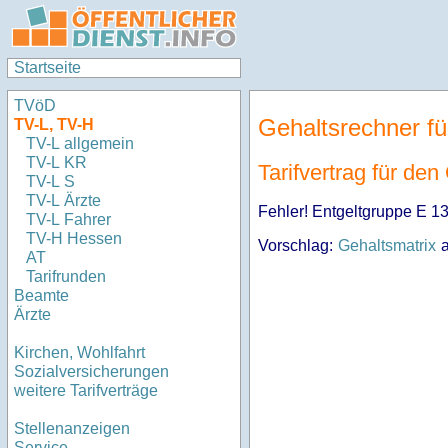
Startseite
TVöD
Gehaltsrechner fü
TV-L, TV-H
TV-L allgemein
TV-L KR
Tarifvertrag für de
TV-L S
TV-L Ärzte
Fehler! Entgeltgruppe E 13Ã
TV-L Fahrer
TV-H Hessen
Vorschlag:
Gehaltsmatrix
a
AT
Tarifrunden
Beamte
Ärzte
Kirchen, Wohlfahrt
Sozialversicherungen
weitere Tarifverträge
Stellenanzeigen
Service