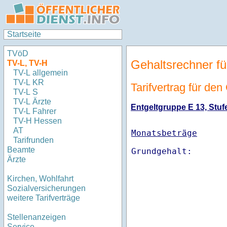
Startseite
TVöD
Gehaltsrechner fü
TV-L, TV-H
TV-L allgemein
TV-L KR
Tarifvertrag für de
TV-L S
TV-L Ärzte
Entgeltgruppe E 13, Stufe
TV-L Fahrer
TV-H Hessen
AT
Monatsbeträge
Tarifrunden
Beamte
Ärzte
Kirchen, Wohlfahrt
Sozialversicherungen
weitere Tarifverträge
Stellenanzeigen
Service