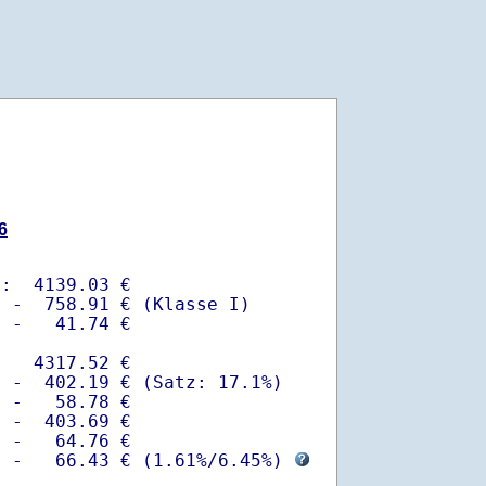
6
:  4139.03 €

 -  758.91 € (Klasse I)

 -   41.74 €

   4317.52 €

 -  402.19 € (Satz: 17.1%)  

 -   58.78 € 

 -  403.69 €

 -   64.76 €

  -   66.43 € (
1.61%
/
6.45%
) 