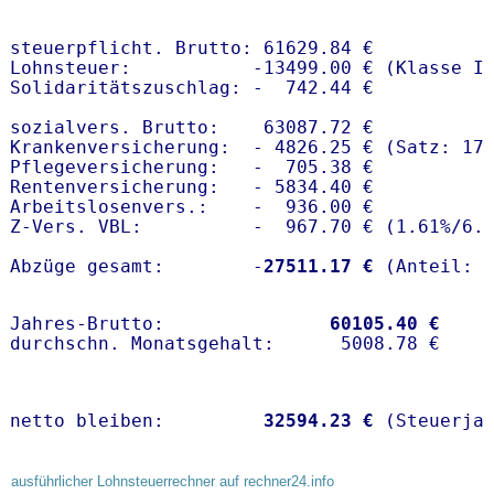
steuerpflicht. Brutto: 61629.84 €

Lohnsteuer:           -13499.00 € (Klasse I)
Solidaritätszuschlag: -  742.44 €

sozialvers. Brutto:    63087.72 €

Krankenversicherung:  - 4826.25 € (Satz: 17
Pflegeversicherung:   -  705.38 € 

Rentenversicherung:   - 5834.40 €

Arbeitslosenvers.:    -  936.00 €

Z-Vers. VBL:          -  967.70 € (
1.61%
/
6.
Abzüge gesamt:        -
27511.17 €
Jahres-Brutto:               
60105.40 €
netto bleiben:         
32594.23 €
 (Steuerja
ausführlicher Lohnsteuerrechner auf rechner24.info