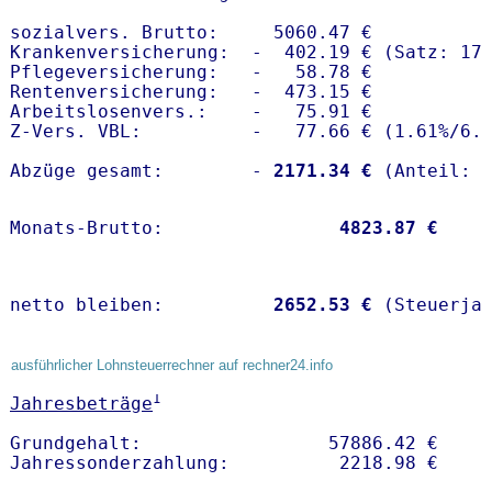
sozialvers. Brutto:     5060.47 €

Krankenversicherung:  -  402.19 € (Satz: 17.
Pflegeversicherung:   -   58.78 € 

Rentenversicherung:   -  473.15 €

Arbeitslosenvers.:    -   75.91 €

Z-Vers. VBL:          -   77.66 € (
1.61%
/
6.
Abzüge gesamt:        -
 2171.34 €
Monats-Brutto:               
 4823.87 €
netto bleiben:         
 2652.53 €
 (Steuerja
ausführlicher Lohnsteuerrechner auf rechner24.info
1
Jahresbeträge
Grundgehalt:                 57886.42 € 
