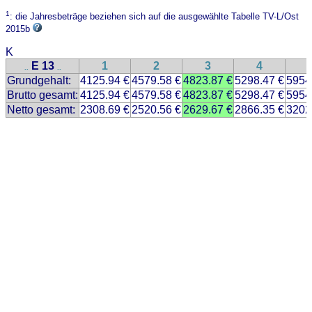
1
: die Jahresbeträge beziehen sich auf die ausgewählte Tabelle TV-L/Ost
2015b
K
E 13
1
2
3
4
..
..
Grundgehalt:
4125.94 €
4579.58 €
4823.87 €
5298.47 €
5954
Brutto gesamt:
4125.94 €
4579.58 €
4823.87 €
5298.47 €
5954
Netto gesamt:
2308.69 €
2520.56 €
2629.67 €
2866.35 €
3202