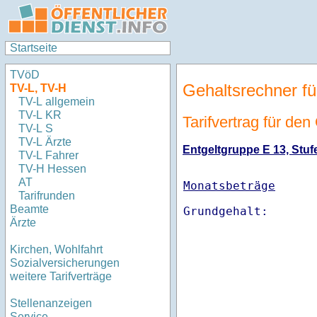
Startseite
TVöD
Gehaltsrechner fü
TV-L, TV-H
TV-L allgemein
TV-L KR
Tarifvertrag für de
TV-L S
TV-L Ärzte
Entgeltgruppe E 13, Stufe
TV-L Fahrer
TV-H Hessen
AT
Monatsbeträge
Tarifrunden
Beamte
Ärzte
Kirchen, Wohlfahrt
Sozialversicherungen
weitere Tarifverträge
Stellenanzeigen
Service