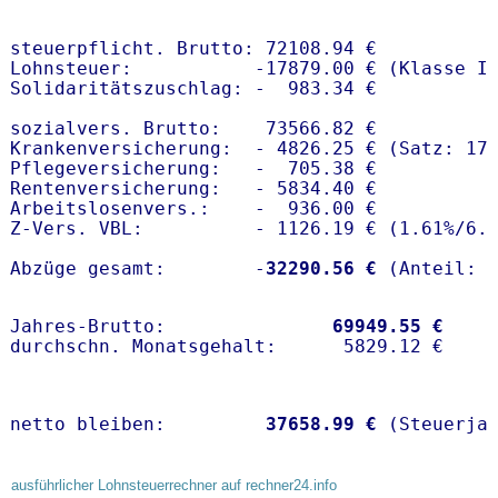
steuerpflicht. Brutto: 72108.94 €

Lohnsteuer:           -17879.00 € (Klasse I)
Solidaritätszuschlag: -  983.34 €

sozialvers. Brutto:    73566.82 €

Krankenversicherung:  - 4826.25 € (Satz: 17
Pflegeversicherung:   -  705.38 € 

Rentenversicherung:   - 5834.40 €

Arbeitslosenvers.:    -  936.00 €

Z-Vers. VBL:          - 1126.19 € (
1.61%
/
6.
Abzüge gesamt:        -
32290.56 €
Jahres-Brutto:               
69949.55 €
netto bleiben:         
37658.99 €
 (Steuerja
ausführlicher Lohnsteuerrechner auf rechner24.info