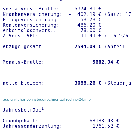
sozialvers. Brutto:     5974.31 €

Krankenversicherung:  -  402.19 € (Satz: 17.
Pflegeversicherung:   -   58.78 € 

Rentenversicherung:   -  486.20 €

Arbeitslosenvers.:    -   78.00 €

Z-Vers. VBL:          -   91.49 € (
1.61%
/
6.
Abzüge gesamt:        -
 2594.09 €
Monats-Brutto:               
 5682.34 €
netto bleiben:         
 3088.26 €
 (Steuerja
ausführlicher Lohnsteuerrechner auf rechner24.info
1
Jahresbeträge
Grundgehalt:                 68188.03 € 
