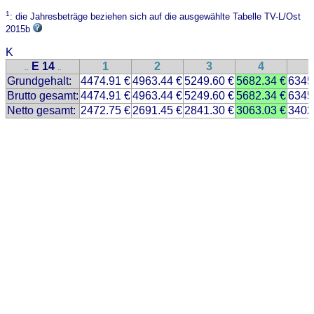
1
: die Jahresbeträge beziehen sich auf die ausgewählte Tabelle TV-L/Ost
2015b
K
E 14
1
2
3
4
..
..
Grundgehalt:
4474.91 €
4963.44 €
5249.60 €
5682.34 €
6345
Brutto gesamt:
4474.91 €
4963.44 €
5249.60 €
5682.34 €
6345
Netto gesamt:
2472.75 €
2691.45 €
2841.30 €
3063.03 €
3402