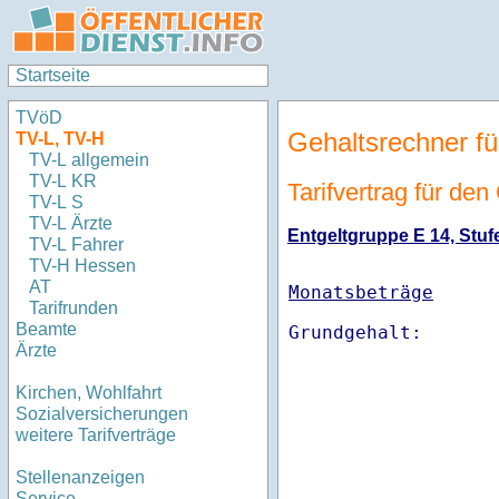
Startseite
TVöD
Gehaltsrechner fü
TV-L, TV-H
TV-L allgemein
TV-L KR
Tarifvertrag für de
TV-L S
TV-L Ärzte
Entgeltgruppe E 14, Stufe
TV-L Fahrer
TV-H Hessen
AT
Monatsbeträge
Tarifrunden
Beamte
Ärzte
Kirchen, Wohlfahrt
Sozialversicherungen
weitere Tarifverträge
Stellenanzeigen
Service