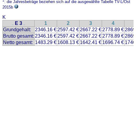
1
: die Jahresbeträge beziehen sich auf die ausgewählte Tabelle TV-L/Ost
2015b
K
E 3
1
2
3
4
..
..
Grundgehalt:
2346.16 €
2597.42 €
2667.22 €
2778.89 €
2869
Brutto gesamt:
2346.16 €
2597.42 €
2667.22 €
2778.89 €
2869
Netto gesamt:
1483.29 €
1608.13 €
1642.41 €
1696.74 €
1740