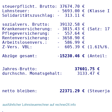
steuerpflicht. Brutto: 37674.70 €

Lohnsteuer:           - 5693.00 € (Klasse I)
Solidaritätszuschlag: -  313.11 €

sozialvers. Brutto:    39132.58 €

Krankenversicherung:  - 3815.43 € (Satz: 17.
Pflegeversicherung:   -  557.64 € 

Rentenversicherung:   - 3658.90 €

Arbeitslosenvers.:    -  586.99 €

Z-Vers. VBL:          -  605.39 € (
1.61%
/
6.
Abzüge gesamt:        -
15230.46 €
Jahres-Brutto:               
37601.75 €
netto bleiben:         
22371.29 €
 (Steuerja
ausführlicher Lohnsteuerrechner auf rechner24.info