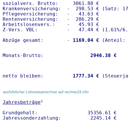
sozialvers. Brutto:     3061.88 €

Krankenversicherung:  -  298.53 € (Satz: 17.
Pflegeversicherung:   -   43.63 € 

Rentenversicherung:   -  286.29 €

Arbeitslosenvers.:    -   45.93 €

Z-Vers. VBL:          -   47.44 € (
1.61%
/
6.
Abzüge gesamt:        -
 1169.04 €
Monats-Brutto:               
 2946.38 €
netto bleiben:         
 1777.34 €
 (Steuerja
ausführlicher Lohnsteuerrechner auf rechner24.info
1
Jahresbeträge
Grundgehalt:                 35356.61 € 
