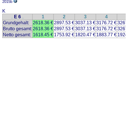
2015b
K
E 6
1
2
3
4
..
..
Grundgehalt:
2618.36 €
2897.53 €
3037.13 €
3176.72 €
3267
Brutto gesamt:
2618.36 €
2897.53 €
3037.13 €
3176.72 €
3267
Netto gesamt:
1618.45 €
1753.92 €
1820.47 €
1883.77 €
1924