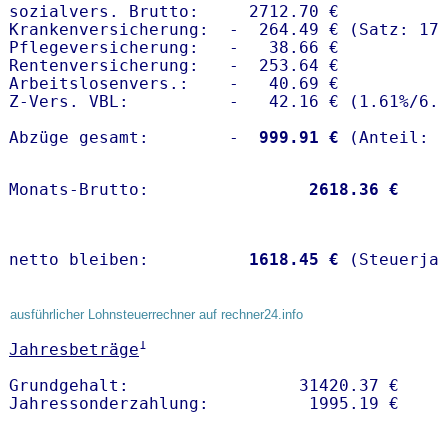
sozialvers. Brutto:     2712.70 €

Krankenversicherung:  -  264.49 € (Satz: 17.
Pflegeversicherung:   -   38.66 € 

Rentenversicherung:   -  253.64 €

Arbeitslosenvers.:    -   40.69 €

Z-Vers. VBL:          -   42.16 € (
1.61%
/
6.
Abzüge gesamt:        -
  999.91 €
Monats-Brutto:               
 2618.36 €
netto bleiben:         
 1618.45 €
 (Steuerja
ausführlicher Lohnsteuerrechner auf rechner24.info
1
Jahresbeträge
Grundgehalt:                 31420.37 € 
