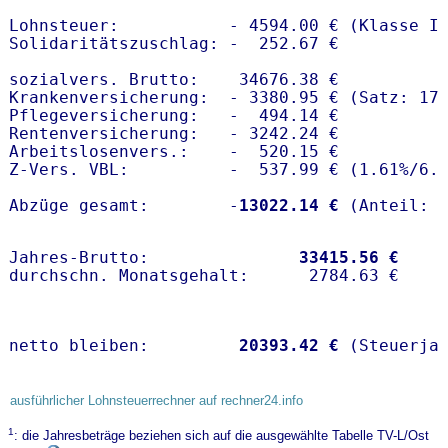
Lohnsteuer:           - 4594.00 € (Klasse I)
Solidaritätszuschlag: -  252.67 €

sozialvers. Brutto:    34676.38 €

Krankenversicherung:  - 3380.95 € (Satz: 17.
Pflegeversicherung:   -  494.14 € 

Rentenversicherung:   - 3242.24 €

Arbeitslosenvers.:    -  520.15 €

Z-Vers. VBL:          -  537.99 € (
1.61%
/
6.
Abzüge gesamt:        -
13022.14 €
Jahres-Brutto:               
33415.56 €
netto bleiben:         
20393.42 €
 (Steuerja
ausführlicher Lohnsteuerrechner auf rechner24.info
1
: die Jahresbeträge beziehen sich auf die ausgewählte Tabelle TV-L/Ost