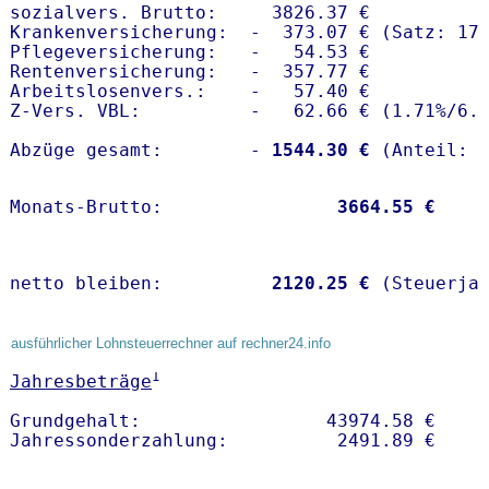
sozialvers. Brutto:     3826.37 €

Krankenversicherung:  -  373.07 € (Satz: 17.
Pflegeversicherung:   -   54.53 € 

Rentenversicherung:   -  357.77 €

Arbeitslosenvers.:    -   57.40 €

Z-Vers. VBL:          -   62.66 € (
1.71%
/
6.
Abzüge gesamt:        -
 1544.30 €
Monats-Brutto:               
 3664.55 €
netto bleiben:         
 2120.25 €
 (Steuerja
ausführlicher Lohnsteuerrechner auf rechner24.info
1
Jahresbeträge
Grundgehalt:                 43974.58 € 
