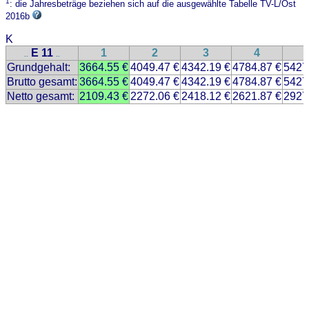
1
: die Jahresbeträge beziehen sich auf die ausgewählte Tabelle TV-L/Ost
2016b
K
E 11
1
2
3
4
..
..
Grundgehalt:
3664.55 €
4049.47 €
4342.19 €
4784.87 €
5427
Brutto gesamt:
3664.55 €
4049.47 €
4342.19 €
4784.87 €
5427
Netto gesamt:
2109.43 €
2272.06 €
2418.12 €
2621.87 €
2927