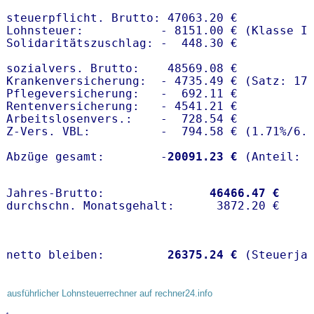
steuerpflicht. Brutto: 47063.20 €

Lohnsteuer:           - 8151.00 € (Klasse I)
Solidaritätszuschlag: -  448.30 €

sozialvers. Brutto:    48569.08 €

Krankenversicherung:  - 4735.49 € (Satz: 17.
Pflegeversicherung:   -  692.11 € 

Rentenversicherung:   - 4541.21 €

Arbeitslosenvers.:    -  728.54 €

Z-Vers. VBL:          -  794.58 € (
1.71%
/
6.
Abzüge gesamt:        -
20091.23 €
Jahres-Brutto:               
46466.47 €
netto bleiben:         
26375.24 €
 (Steuerja
ausführlicher Lohnsteuerrechner auf rechner24.info