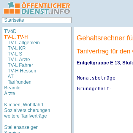
Startseite
TVöD
Gehaltsrechner fü
TV-L, TV-H
TV-L allgemein
TV-L KR
Tarifvertrag für de
TV-L S
TV-L Ärzte
Entgeltgruppe E 13, Stufe
TV-L Fahrer
TV-H Hessen
AT
Monatsbeträge
Tarifrunden
Beamte
Ärzte
Kirchen, Wohlfahrt
Sozialversicherungen
weitere Tarifverträge
Stellenanzeigen
Service