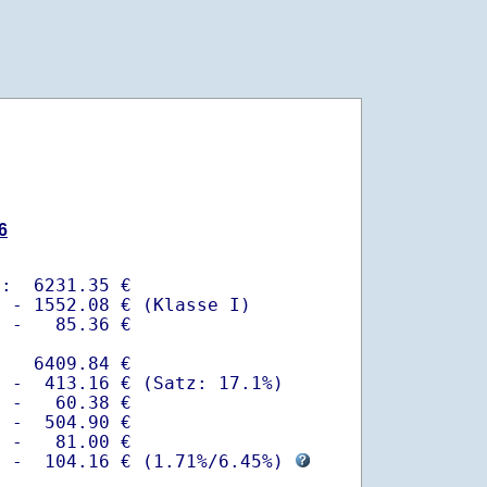
6
:  6231.35 €

 - 1552.08 € (Klasse I)

 -   85.36 €

   6409.84 €

 -  413.16 € (Satz: 17.1%)  

 -   60.38 € 

 -  504.90 €

 -   81.00 €

  -  104.16 € (
1.71%
/
6.45%
) 