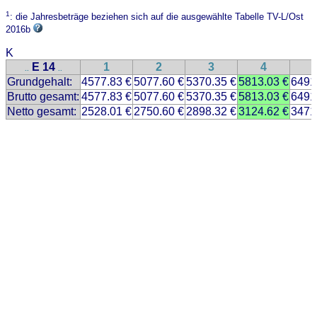
1
: die Jahresbeträge beziehen sich auf die ausgewählte Tabelle TV-L/Ost
2016b
K
E 14
1
2
3
4
..
..
Grundgehalt:
4577.83 €
5077.60 €
5370.35 €
5813.03 €
6491
Brutto gesamt:
4577.83 €
5077.60 €
5370.35 €
5813.03 €
6491
Netto gesamt:
2528.01 €
2750.60 €
2898.32 €
3124.62 €
3471