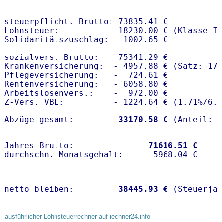
steuerpflicht. Brutto: 73835.41 €

Lohnsteuer:           -18230.00 € (Klasse I)
Solidaritätszuschlag: - 1002.65 €

sozialvers. Brutto:    75341.29 €

Krankenversicherung:  - 4957.88 € (Satz: 17
Pflegeversicherung:   -  724.61 € 

Rentenversicherung:   - 6058.80 €

Arbeitslosenvers.:    -  972.00 €

Z-Vers. VBL:          - 1224.64 € (
1.71%
/
6.
Abzüge gesamt:        -
33170.58 €
Jahres-Brutto:               
71616.51 €
netto bleiben:         
38445.93 €
 (Steuerja
ausführlicher Lohnsteuerrechner auf rechner24.info