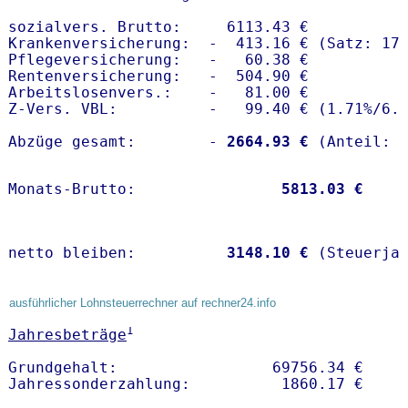
sozialvers. Brutto:     6113.43 €

Krankenversicherung:  -  413.16 € (Satz: 17.
Pflegeversicherung:   -   60.38 € 

Rentenversicherung:   -  504.90 €

Arbeitslosenvers.:    -   81.00 €

Z-Vers. VBL:          -   99.40 € (
1.71%
/
6.
Abzüge gesamt:        -
 2664.93 €
Monats-Brutto:               
 5813.03 €
netto bleiben:         
 3148.10 €
 (Steuerja
ausführlicher Lohnsteuerrechner auf rechner24.info
1
Jahresbeträge
Grundgehalt:                 69756.34 € 
