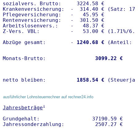
sozialvers. Brutto:     3224.58 €

Krankenversicherung:  -  314.40 € (Satz: 17.
Pflegeversicherung:   -   45.95 € 

Rentenversicherung:   -  301.50 €

Arbeitslosenvers.:    -   48.37 €

Z-Vers. VBL:          -   53.00 € (
1.71%
/
6.
Abzüge gesamt:        -
 1240.68 €
Monats-Brutto:               
 3099.22 €
netto bleiben:         
 1858.54 €
 (Steuerja
ausführlicher Lohnsteuerrechner auf rechner24.info
1
Jahresbeträge
Grundgehalt:                 37190.59 € 
