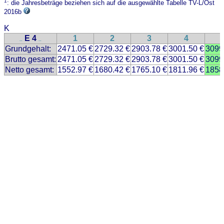
1
: die Jahresbeträge beziehen sich auf die ausgewählte Tabelle TV-L/Ost
2016b
K
E 4
1
2
3
4
..
..
Grundgehalt:
2471.05 €
2729.32 €
2903.78 €
3001.50 €
3099
Brutto gesamt:
2471.05 €
2729.32 €
2903.78 €
3001.50 €
3099
Netto gesamt:
1552.97 €
1680.42 €
1765.10 €
1811.96 €
1858