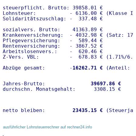
steuerpflicht. Brutto: 39858.01 €

Lohnsteuer:           - 6136.00 € (Klasse I)
Solidaritätszuschlag: -  337.48 €

sozialvers. Brutto:    41363.89 €

Krankenversicherung:  - 4032.98 € (Satz: 17.
Pflegeversicherung:   -  589.44 € 

Rentenversicherung:   - 3867.52 €

Arbeitslosenvers.:    -  620.46 €

Z-Vers. VBL:          -  678.83 € (
1.71%
/
6.
Abzüge gesamt:        -
16262.71 €
Jahres-Brutto:               
39697.86 €
netto bleiben:         
23435.15 €
 (Steuerja
ausführlicher Lohnsteuerrechner auf rechner24.info