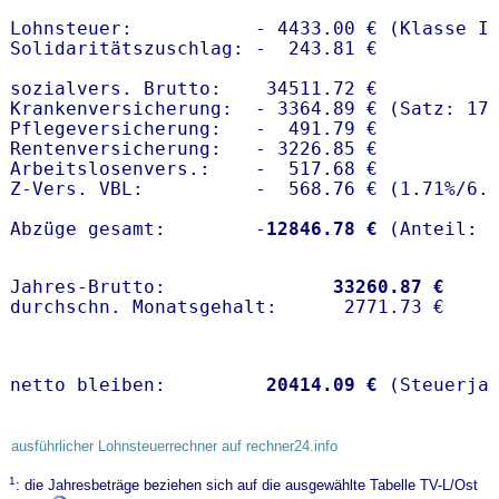
Lohnsteuer:           - 4433.00 € (Klasse I)
Solidaritätszuschlag: -  243.81 €

sozialvers. Brutto:    34511.72 €

Krankenversicherung:  - 3364.89 € (Satz: 17.
Pflegeversicherung:   -  491.79 € 

Rentenversicherung:   - 3226.85 €

Arbeitslosenvers.:    -  517.68 €

Z-Vers. VBL:          -  568.76 € (
1.71%
/
6.
Abzüge gesamt:        -
12846.78 €
Jahres-Brutto:               
33260.87 €
netto bleiben:         
20414.09 €
 (Steuerja
ausführlicher Lohnsteuerrechner auf rechner24.info
1
: die Jahresbeträge beziehen sich auf die ausgewählte Tabelle TV-L/Ost