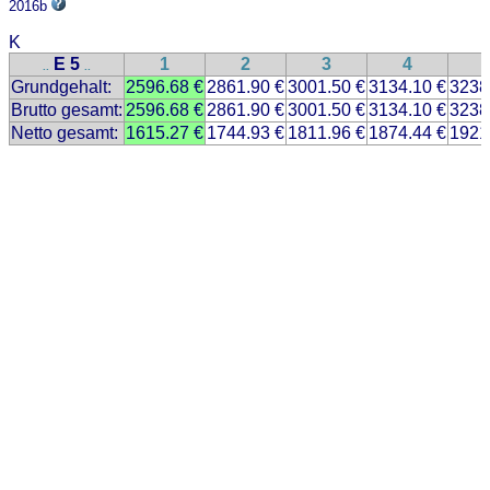
2016b
K
E 5
1
2
3
4
..
..
Grundgehalt:
2596.68 €
2861.90 €
3001.50 €
3134.10 €
3238
Brutto gesamt:
2596.68 €
2861.90 €
3001.50 €
3134.10 €
3238
Netto gesamt:
1615.27 €
1744.93 €
1811.96 €
1874.44 €
1921