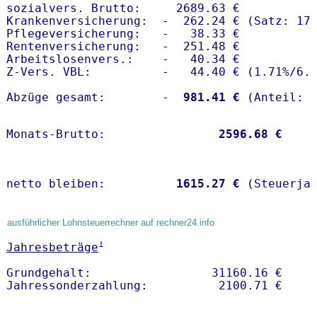
sozialvers. Brutto:     2689.63 €

Krankenversicherung:  -  262.24 € (Satz: 17.
Pflegeversicherung:   -   38.33 € 

Rentenversicherung:   -  251.48 €

Arbeitslosenvers.:    -   40.34 €

Z-Vers. VBL:          -   44.40 € (
1.71%
/
6.
Abzüge gesamt:        -
  981.41 €
Monats-Brutto:               
 2596.68 €
netto bleiben:         
 1615.27 €
 (Steuerja
ausführlicher Lohnsteuerrechner auf rechner24.info
1
Jahresbeträge
Grundgehalt:                 31160.16 € 
