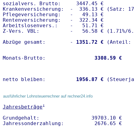
sozialvers. Brutto:     3447.45 €

Krankenversicherung:  -  336.13 € (Satz: 17.
Pflegeversicherung:   -   49.13 € 

Rentenversicherung:   -  322.34 €

Arbeitslosenvers.:    -   51.71 €

Z-Vers. VBL:          -   56.58 € (
1.71%
/
6.
Abzüge gesamt:        -
 1351.72 €
Monats-Brutto:               
 3308.59 €
netto bleiben:         
 1956.87 €
 (Steuerja
ausführlicher Lohnsteuerrechner auf rechner24.info
1
Jahresbeträge
Grundgehalt:                 39703.10 € 
