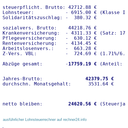
steuerpflicht. Brutto: 42712.88 €

Lohnsteuer:           - 6915.00 € (Klasse I)
Solidaritätszuschlag: -  380.32 €

sozialvers. Brutto:    44218.76 €

Krankenversicherung:  - 4311.33 € (Satz: 17.
Pflegeversicherung:   -  630.12 € 

Rentenversicherung:   - 4134.45 €

Arbeitslosenvers.:    -  663.28 €

Z-Vers. VBL:          -  724.69 € (
1.71%
/
6.
Abzüge gesamt:        -
17759.19 €
Jahres-Brutto:               
42379.75 €
netto bleiben:         
24620.56 €
 (Steuerja
ausführlicher Lohnsteuerrechner auf rechner24.info