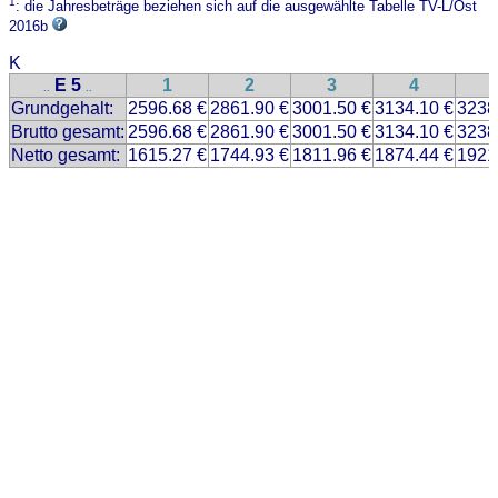
1
: die Jahresbeträge beziehen sich auf die ausgewählte Tabelle TV-L/Ost
2016b
K
E 5
1
2
3
4
..
..
Grundgehalt:
2596.68 €
2861.90 €
3001.50 €
3134.10 €
3238
Brutto gesamt:
2596.68 €
2861.90 €
3001.50 €
3134.10 €
3238
Netto gesamt:
1615.27 €
1744.93 €
1811.96 €
1874.44 €
1921