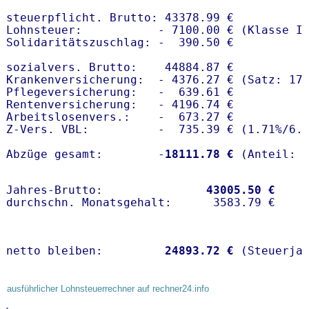
steuerpflicht. Brutto: 43378.99 €

Lohnsteuer:           - 7100.00 € (Klasse I)
Solidaritätszuschlag: -  390.50 €

sozialvers. Brutto:    44884.87 €

Krankenversicherung:  - 4376.27 € (Satz: 17.
Pflegeversicherung:   -  639.61 € 

Rentenversicherung:   - 4196.74 €

Arbeitslosenvers.:    -  673.27 €

Z-Vers. VBL:          -  735.39 € (
1.71%
/
6.
Abzüge gesamt:        -
18111.78 €
Jahres-Brutto:               
43005.50 €
netto bleiben:         
24893.72 €
 (Steuerja
ausführlicher Lohnsteuerrechner auf rechner24.info