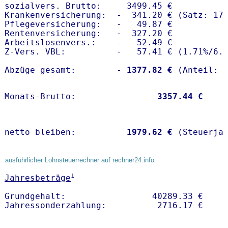
sozialvers. Brutto:     3499.45 €

Krankenversicherung:  -  341.20 € (Satz: 17.
Pflegeversicherung:   -   49.87 € 

Rentenversicherung:   -  327.20 €

Arbeitslosenvers.:    -   52.49 €

Z-Vers. VBL:          -   57.41 € (
1.71%
/
6.
Abzüge gesamt:        -
 1377.82 €
Monats-Brutto:               
 3357.44 €
netto bleiben:         
 1979.62 €
 (Steuerja
ausführlicher Lohnsteuerrechner auf rechner24.info
1
Jahresbeträge
Grundgehalt:                 40289.33 € 
