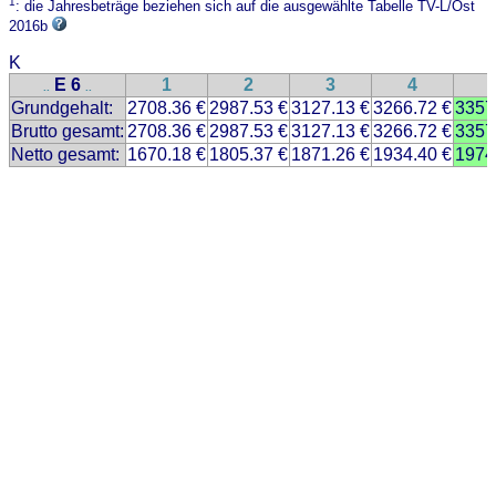
1
: die Jahresbeträge beziehen sich auf die ausgewählte Tabelle TV-L/Ost
2016b
K
E 6
1
2
3
4
..
..
Grundgehalt:
2708.36 €
2987.53 €
3127.13 €
3266.72 €
3357
Brutto gesamt:
2708.36 €
2987.53 €
3127.13 €
3266.72 €
3357
Netto gesamt:
1670.18 €
1805.37 €
1871.26 €
1934.40 €
1974