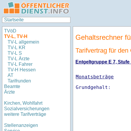
Startseite
TVöD
Gehaltsrechner fü
TV-L, TV-H
TV-L allgemein
TV-L KR
Tarifvertrag für de
TV-L S
TV-L Ärzte
Entgeltgruppe E 7, Stufe 
TV-L Fahrer
TV-H Hessen
AT
Monatsbeträge
Tarifrunden
Beamte
Ärzte
Kirchen, Wohlfahrt
Sozialversicherungen
weitere Tarifverträge
Stellenanzeigen
Service