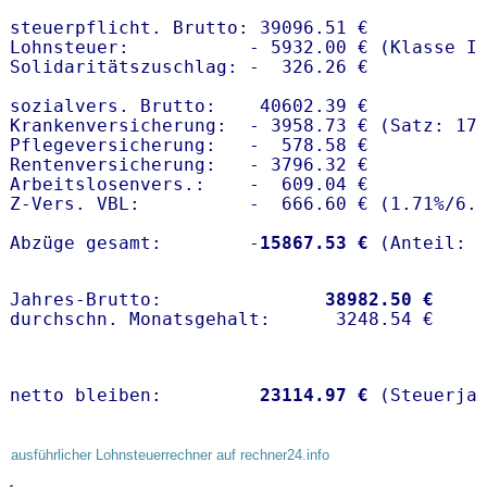
steuerpflicht. Brutto: 39096.51 €

Lohnsteuer:           - 5932.00 € (Klasse I)
Solidaritätszuschlag: -  326.26 €

sozialvers. Brutto:    40602.39 €

Krankenversicherung:  - 3958.73 € (Satz: 17.
Pflegeversicherung:   -  578.58 € 

Rentenversicherung:   - 3796.32 €

Arbeitslosenvers.:    -  609.04 €

Z-Vers. VBL:          -  666.60 € (
1.71%
/
6.
Abzüge gesamt:        -
15867.53 €
Jahres-Brutto:               
38982.50 €
netto bleiben:         
23114.97 €
 (Steuerja
ausführlicher Lohnsteuerrechner auf rechner24.info