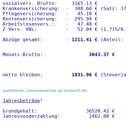
sozialvers. Brutto:     3165.13 €

Krankenversicherung:  -  308.60 € (Satz: 17.
Pflegeversicherung:   -   45.10 € 

Rentenversicherung:   -  295.94 €

Arbeitslosenvers.:    -   47.48 €

Z-Vers. VBL:          -   52.04 € (
1.71%
/
6.
Abzüge gesamt:        -
 1211.41 €
Monats-Brutto:               
 3043.37 €
netto bleiben:         
 1831.96 €
 (Steuerja
ausführlicher Lohnsteuerrechner auf rechner24.info
1
Jahresbeträge
Grundgehalt:                 36520.42 € 
