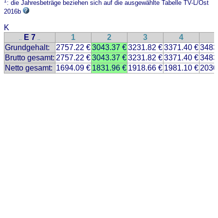
1
: die Jahresbeträge beziehen sich auf die ausgewählte Tabelle TV-L/Ost
2016b
K
E 7
1
2
3
4
..
..
Grundgehalt:
2757.22 €
3043.37 €
3231.82 €
3371.40 €
3483
Brutto gesamt:
2757.22 €
3043.37 €
3231.82 €
3371.40 €
3483
Netto gesamt:
1694.09 €
1831.96 €
1918.66 €
1981.10 €
2030