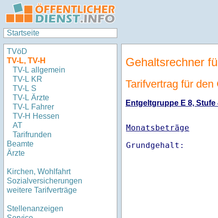
Startseite
TVöD
Gehaltsrechner fü
TV-L, TV-H
TV-L allgemein
TV-L KR
Tarifvertrag für de
TV-L S
TV-L Ärzte
Entgeltgruppe E 8, Stufe 
TV-L Fahrer
TV-H Hessen
AT
Monatsbeträge
Tarifrunden
Beamte
Ärzte
Kirchen, Wohlfahrt
Sozialversicherungen
weitere Tarifverträge
Stellenanzeigen
Service