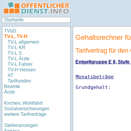
Startseite
TVöD
Gehaltsrechner fü
TV-L, TV-H
TV-L allgemein
TV-L KR
Tarifvertrag für de
TV-L S
TV-L Ärzte
Entgeltgruppe E 8, Stufe 
TV-L Fahrer
TV-H Hessen
AT
Monatsbeträge
Tarifrunden
Beamte
Ärzte
Kirchen, Wohlfahrt
Sozialversicherungen
weitere Tarifverträge
Stellenanzeigen
Service