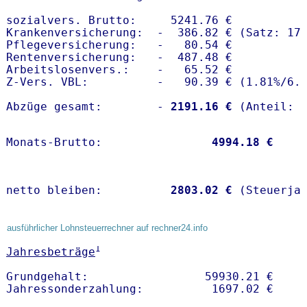
sozialvers. Brutto:     5241.76 €

Krankenversicherung:  -  386.82 € (Satz: 17.
Pflegeversicherung:   -   80.54 € 

Rentenversicherung:   -  487.48 €

Arbeitslosenvers.:    -   65.52 €

Z-Vers. VBL:          -   90.39 € (
1.81%
/
6.
Abzüge gesamt:        -
 2191.16 €
Monats-Brutto:               
 4994.18 €
netto bleiben:         
 2803.02 €
 (Steuerja
ausführlicher Lohnsteuerrechner auf rechner24.info
1
Jahresbeträge
Grundgehalt:                 59930.21 € 
