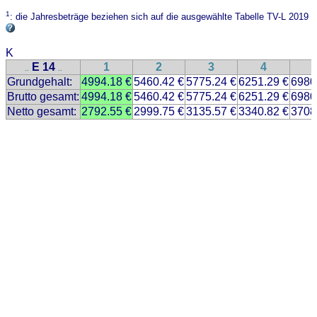
1
: die Jahresbeträge beziehen sich auf die ausgewählte Tabelle TV-L 2019
K
E 14
1
2
3
4
..
..
Grundgehalt:
4994.18 €
5460.42 €
5775.24 €
6251.29 €
6980
Brutto gesamt:
4994.18 €
5460.42 €
5775.24 €
6251.29 €
6980
Netto gesamt:
2792.55 €
2999.75 €
3135.57 €
3340.82 €
3708