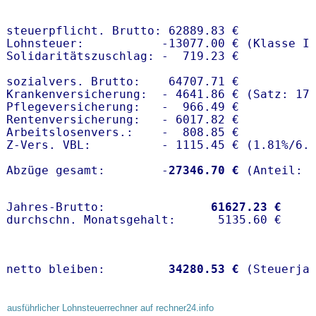
steuerpflicht. Brutto: 62889.83 €

Lohnsteuer:           -13077.00 € (Klasse I)
Solidaritätszuschlag: -  719.23 €

sozialvers. Brutto:    64707.71 €

Krankenversicherung:  - 4641.86 € (Satz: 17
Pflegeversicherung:   -  966.49 € 

Rentenversicherung:   - 6017.82 €

Arbeitslosenvers.:    -  808.85 €

Z-Vers. VBL:          - 1115.45 € (
1.81%
/
6.
Abzüge gesamt:        -
27346.70 €
Jahres-Brutto:               
61627.23 €
netto bleiben:         
34280.53 €
 (Steuerja
ausführlicher Lohnsteuerrechner auf rechner24.info