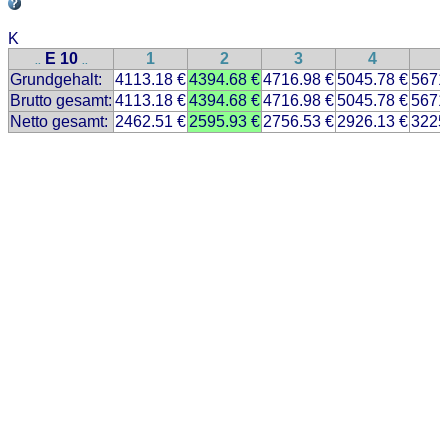
K
E 10
1
2
3
4
..
..
Grundgehalt:
4113.18 €
4394.68 €
4716.98 €
5045.78 €
5671
Brutto gesamt:
4113.18 €
4394.68 €
4716.98 €
5045.78 €
5671
Netto gesamt:
2462.51 €
2595.93 €
2756.53 €
2926.13 €
3225