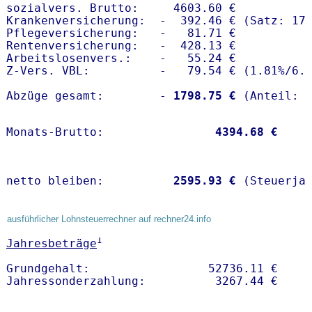
sozialvers. Brutto:     4603.60 €

Krankenversicherung:  -  392.46 € (Satz: 17.
Pflegeversicherung:   -   81.71 € 

Rentenversicherung:   -  428.13 €

Arbeitslosenvers.:    -   55.24 €

Z-Vers. VBL:          -   79.54 € (
1.81%
/
6.
Abzüge gesamt:        -
 1798.75 €
Monats-Brutto:               
 4394.68 €
netto bleiben:         
 2595.93 €
 (Steuerja
ausführlicher Lohnsteuerrechner auf rechner24.info
1
Jahresbeträge
Grundgehalt:                 52736.11 € 
