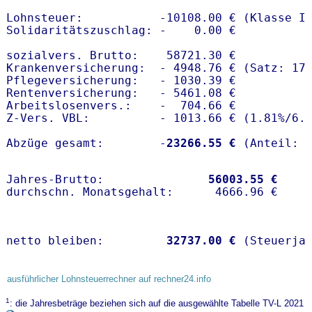
Lohnsteuer:           -10108.00 € (Klasse I)
Solidaritätszuschlag: -    0.00 €

sozialvers. Brutto:    58721.30 €

Krankenversicherung:  - 4948.76 € (Satz: 17
Pflegeversicherung:   - 1030.39 € 

Rentenversicherung:   - 5461.08 €

Arbeitslosenvers.:    -  704.66 €

Z-Vers. VBL:          - 1013.66 € (
1.81%
/
6.
Abzüge gesamt:        -
23266.55 €
Jahres-Brutto:               
56003.55 €
netto bleiben:         
32737.00 €
 (Steuerja
ausführlicher Lohnsteuerrechner auf rechner24.info
1
: die Jahresbeträge beziehen sich auf die ausgewählte Tabelle TV-L 2021