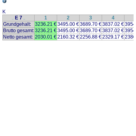
K
E 7
1
2
3
4
..
..
Grundgehalt:
3236.21 €
3495.00 €
3689.70 €
3837.02 €
3954
Brutto gesamt:
3236.21 €
3495.00 €
3689.70 €
3837.02 €
3954
Netto gesamt:
2030.01 €
2160.32 €
2256.88 €
2329.17 €
2386