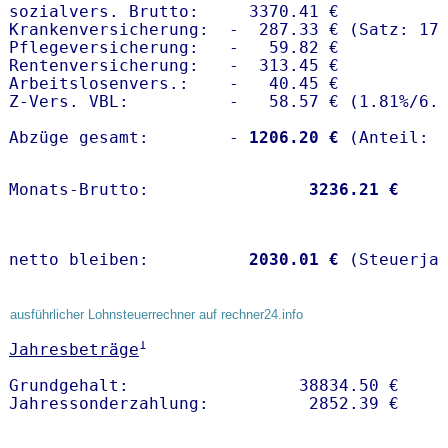
sozialvers. Brutto:     3370.41 €

Krankenversicherung:  -  287.33 € (Satz: 17.
Pflegeversicherung:   -   59.82 € 

Rentenversicherung:   -  313.45 €

Arbeitslosenvers.:    -   40.45 €

Z-Vers. VBL:          -   58.57 € (
1.81%
/
6.
Abzüge gesamt:        -
 1206.20 €
Monats-Brutto:               
 3236.21 €
netto bleiben:         
 2030.01 €
 (Steuerja
ausführlicher Lohnsteuerrechner auf rechner24.info
1
Jahresbeträge
Grundgehalt:                 38834.50 € 
