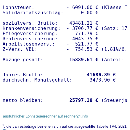
Lohnsteuer:           - 6091.00 € (Klasse I)
Solidaritätszuschlag: -    0.00 €

sozialvers. Brutto:    43481.21 €

Krankenversicherung:  - 3706.77 € (Satz: 17.
Pflegeversicherung:   -  771.79 € 

Rentenversicherung:   - 4043.75 €

Arbeitslosenvers.:    -  521.77 €

Z-Vers. VBL:          -  754.53 € (
1.81%
/
6.
Abzüge gesamt:        -
15889.61 €
Jahres-Brutto:               
41686.89 €
netto bleiben:         
25797.28 €
 (Steuerja
ausführlicher Lohnsteuerrechner auf rechner24.info
1
: die Jahresbeträge beziehen sich auf die ausgewählte Tabelle TV-L 2021