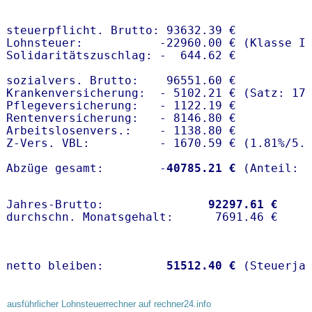
steuerpflicht. Brutto: 93632.39 €

Lohnsteuer:           -22960.00 € (Klasse I)
Solidaritätszuschlag: -  644.62 €

sozialvers. Brutto:    96551.60 €

Krankenversicherung:  - 5102.21 € (Satz: 17
Pflegeversicherung:   - 1122.19 € 

Rentenversicherung:   - 8146.80 €

Arbeitslosenvers.:    - 1138.80 €

Z-Vers. VBL:          - 1670.59 € (
1.81%
/
5.
Abzüge gesamt:        -
40785.21 €
Jahres-Brutto:               
92297.61 €
netto bleiben:         
51512.40 €
 (Steuerja
ausführlicher Lohnsteuerrechner auf rechner24.info