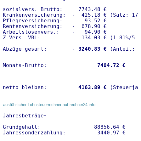
sozialvers. Brutto:     7743.48 €

Krankenversicherung:  -  425.18 € (Satz: 17.
Pflegeversicherung:   -   93.52 € 

Rentenversicherung:   -  678.90 €

Arbeitslosenvers.:    -   94.90 €

Z-Vers. VBL:          -  134.03 € (
1.81%
/
5.
Abzüge gesamt:        -
 3240.83 €
Monats-Brutto:               
 7404.72 €
netto bleiben:         
 4163.89 €
 (Steuerja
ausführlicher Lohnsteuerrechner auf rechner24.info
1
Jahresbeträge
Grundgehalt:                 88856.64 € 
