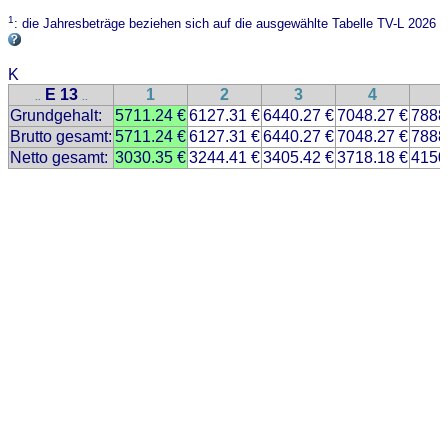
1
: die Jahresbeträge beziehen sich auf die ausgewählte Tabelle TV-L 2026
K
E 13
1
2
3
4
..
..
Grundgehalt:
5711.24 €
6127.31 €
6440.27 €
7048.27 €
7888
Brutto gesamt:
5711.24 €
6127.31 €
6440.27 €
7048.27 €
7888
Netto gesamt:
3030.35 €
3244.41 €
3405.42 €
3718.18 €
4150