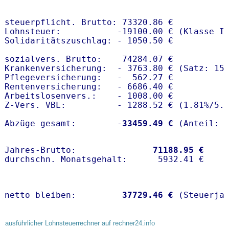
steuerpflicht. Brutto: 73320.86 €

Lohnsteuer:           -19100.00 € (Klasse I)
Solidaritätszuschlag: - 1050.50 €

sozialvers. Brutto:    74284.07 €

Krankenversicherung:  - 3763.80 € (Satz: 15
Pflegeversicherung:   -  562.27 € 

Rentenversicherung:   - 6686.40 €

Arbeitslosenvers.:    - 1008.00 €

Z-Vers. VBL:          - 1288.52 € (
1.81%
/
5.
Abzüge gesamt:        -
33459.49 €
Jahres-Brutto:               
71188.95 €
netto bleiben:         
37729.46 €
 (Steuerja
ausführlicher Lohnsteuerrechner auf rechner24.info