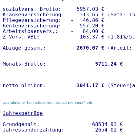
sozialvers. Brutto:     5957.03 €

Krankenversicherung:  -  313.65 € (Satz: 15.
Pflegeversicherung:   -   46.86 € 

Rentenversicherung:   -  557.20 €

Arbeitslosenvers.:    -   84.00 €

Z-Vers. VBL:          -  103.37 € (
1.81%
/
5.
Abzüge gesamt:        -
 2670.07 €
Monats-Brutto:               
 5711.24 €
netto bleiben:         
 3041.17 €
 (Steuerja
ausführlicher Lohnsteuerrechner auf rechner24.info
1
Jahresbeträge
Grundgehalt:                 68534.93 € 
