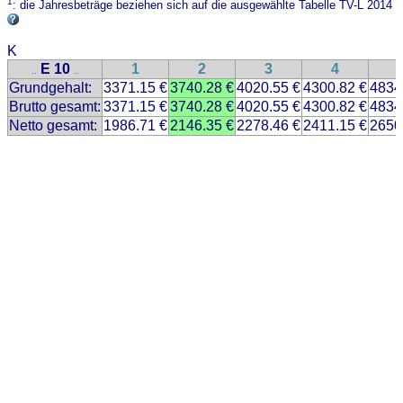
1
: die Jahresbeträge beziehen sich auf die ausgewählte Tabelle TV-L 2014
K
E 10
1
2
3
4
..
..
Grundgehalt:
3371.15 €
3740.28 €
4020.55 €
4300.82 €
4834
Brutto gesamt:
3371.15 €
3740.28 €
4020.55 €
4300.82 €
4834
Netto gesamt:
1986.71 €
2146.35 €
2278.46 €
2411.15 €
2650