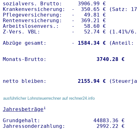
sozialvers. Brutto:     3906.99 €

Krankenversicherung:  -  350.65 € (Satz: 17.
Pflegeversicherung:   -   49.81 € 

Rentenversicherung:   -  369.21 €

Arbeitslosenvers.:    -   58.60 €

Z-Vers. VBL:          -   52.74 € (
1.41%
/
6.
Abzüge gesamt:        -
 1584.34 €
Monats-Brutto:               
 3740.28 €
netto bleiben:         
 2155.94 €
 (Steuerja
ausführlicher Lohnsteuerrechner auf rechner24.info
1
Jahresbeträge
Grundgehalt:                 44883.36 € 
