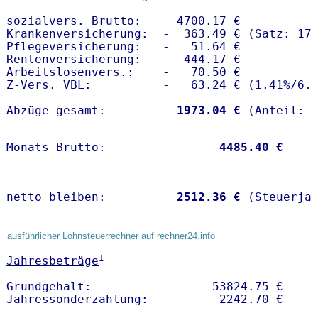
sozialvers. Brutto:     4700.17 €

Krankenversicherung:  -  363.49 € (Satz: 17.
Pflegeversicherung:   -   51.64 € 

Rentenversicherung:   -  444.17 €

Arbeitslosenvers.:    -   70.50 €

Z-Vers. VBL:          -   63.24 € (
1.41%
/
6.
Abzüge gesamt:        -
 1973.04 €
Monats-Brutto:               
 4485.40 €
netto bleiben:         
 2512.36 €
 (Steuerja
ausführlicher Lohnsteuerrechner auf rechner24.info
1
Jahresbeträge
Grundgehalt:                 53824.75 € 
