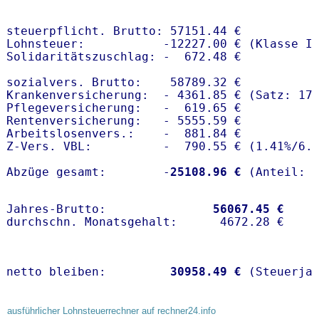
steuerpflicht. Brutto: 57151.44 €

Lohnsteuer:           -12227.00 € (Klasse I)
Solidaritätszuschlag: -  672.48 €

sozialvers. Brutto:    58789.32 €

Krankenversicherung:  - 4361.85 € (Satz: 17
Pflegeversicherung:   -  619.65 € 

Rentenversicherung:   - 5555.59 €

Arbeitslosenvers.:    -  881.84 €

Z-Vers. VBL:          -  790.55 € (
1.41%
/
6.
Abzüge gesamt:        -
25108.96 €
Jahres-Brutto:               
56067.45 €
netto bleiben:         
30958.49 €
 (Steuerja
ausführlicher Lohnsteuerrechner auf rechner24.info