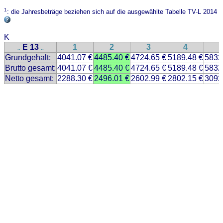
1
: die Jahresbeträge beziehen sich auf die ausgewählte Tabelle TV-L 2014
K
E 13
1
2
3
4
..
..
Grundgehalt:
4041.07 €
4485.40 €
4724.65 €
5189.48 €
5832
Brutto gesamt:
4041.07 €
4485.40 €
4724.65 €
5189.48 €
5832
Netto gesamt:
2288.30 €
2496.01 €
2602.99 €
2802.15 €
3092