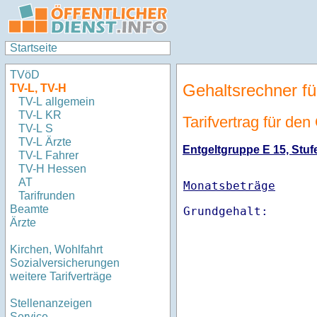
Startseite
TVöD
Gehaltsrechner fü
TV-L, TV-H
TV-L allgemein
TV-L KR
Tarifvertrag für de
TV-L S
TV-L Ärzte
Entgeltgruppe E 15, Stufe
TV-L Fahrer
TV-H Hessen
AT
Monatsbeträge
Tarifrunden
Beamte
Ärzte
Kirchen, Wohlfahrt
Sozialversicherungen
weitere Tarifverträge
Stellenanzeigen
Service