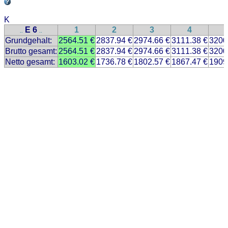
K
E 6
1
2
3
4
..
..
Grundgehalt:
2564.51 €
2837.94 €
2974.66 €
3111.38 €
3200
Brutto gesamt:
2564.51 €
2837.94 €
2974.66 €
3111.38 €
3200
Netto gesamt:
1603.02 €
1736.78 €
1802.57 €
1867.47 €
1909