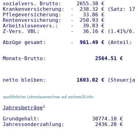
sozialvers. Brutto:     2655.38 €

Krankenversicherung:  -  238.32 € (Satz: 17.
Pflegeversicherung:   -   33.86 € 

Rentenversicherung:   -  250.93 €

Arbeitslosenvers.:    -   39.83 €

Z-Vers. VBL:          -   36.16 € (
1.41%
/
6.
Abzüge gesamt:        -
  961.49 €
Monats-Brutto:               
 2564.51 €
netto bleiben:         
 1603.02 €
 (Steuerja
ausführlicher Lohnsteuerrechner auf rechner24.info
1
Jahresbeträge
Grundgehalt:                 30774.10 € 
