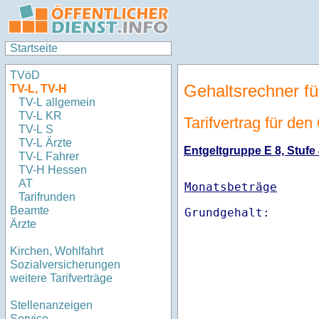
Startseite
TVöD
Gehaltsrechner fü
TV-L, TV-H
TV-L allgemein
TV-L KR
Tarifvertrag für de
TV-L S
TV-L Ärzte
Entgeltgruppe E 8, Stufe 
TV-L Fahrer
TV-H Hessen
AT
Monatsbeträge
Tarifrunden
Beamte
Ärzte
Kirchen, Wohlfahrt
Sozialversicherungen
weitere Tarifverträge
Stellenanzeigen
Service