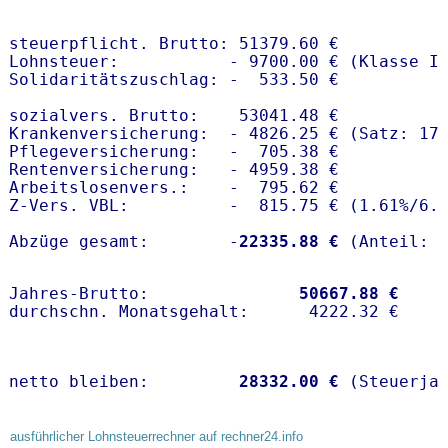
steuerpflicht. Brutto: 51379.60 €

Lohnsteuer:           - 9700.00 € (Klasse I)
Solidaritätszuschlag: -  533.50 €

sozialvers. Brutto:    53041.48 €

Krankenversicherung:  - 4826.25 € (Satz: 17.
Pflegeversicherung:   -  705.38 € 

Rentenversicherung:   - 4959.38 €

Arbeitslosenvers.:    -  795.62 €

Z-Vers. VBL:          -  815.75 € (
1.61%
/
6.
Abzüge gesamt:        -
22335.88 €
Jahres-Brutto:               
50667.88 €
netto bleiben:         
28332.00 €
 (Steuerja
ausführlicher Lohnsteuerrechner auf rechner24.info