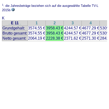
1
: die Jahresbeträge beziehen sich auf die ausgewählte Tabelle TV-L
2015b
K
E 11
1
2
3
4
..
..
Grundgehalt:
3574.55 €
3958.43 €
4244.57 €
4677.29 €
5305
Brutto gesamt:
3574.55 €
3958.43 €
4244.57 €
4677.29 €
5305
Netto gesamt:
2064.19 €
2228.38 €
2371.62 €
2571.30 €
2842