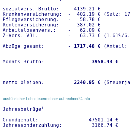
sozialvers. Brutto:     4139.21 €

Krankenversicherung:  -  402.19 € (Satz: 17.
Pflegeversicherung:   -   58.78 € 

Rentenversicherung:   -  387.02 €

Arbeitslosenvers.:    -   62.09 €

Z-Vers. VBL:          -   63.73 € (
1.61%
/
6.
Abzüge gesamt:        -
 1717.48 €
Monats-Brutto:               
 3958.43 €
netto bleiben:         
 2240.95 €
 (Steuerja
ausführlicher Lohnsteuerrechner auf rechner24.info
1
Jahresbeträge
Grundgehalt:                 47501.14 € 
