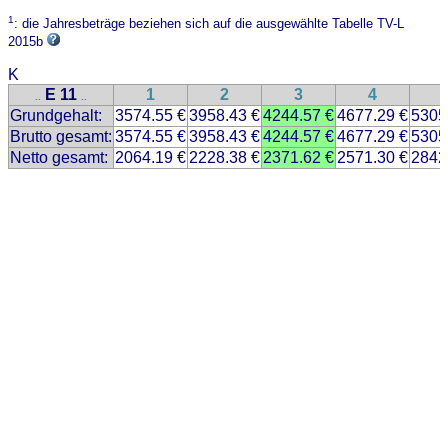
1
: die Jahresbeträge beziehen sich auf die ausgewählte Tabelle TV-L
2015b
K
E 11
1
2
3
4
..
..
Grundgehalt:
3574.55 €
3958.43 €
4244.57 €
4677.29 €
5305
Brutto gesamt:
3574.55 €
3958.43 €
4244.57 €
4677.29 €
5305
Netto gesamt:
2064.19 €
2228.38 €
2371.62 €
2571.30 €
2842