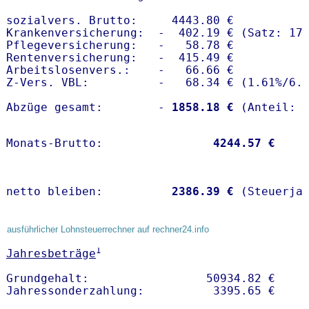
sozialvers. Brutto:     4443.80 €

Krankenversicherung:  -  402.19 € (Satz: 17.
Pflegeversicherung:   -   58.78 € 

Rentenversicherung:   -  415.49 €

Arbeitslosenvers.:    -   66.66 €

Z-Vers. VBL:          -   68.34 € (
1.61%
/
6.
Abzüge gesamt:        -
 1858.18 €
Monats-Brutto:               
 4244.57 €
netto bleiben:         
 2386.39 €
 (Steuerja
ausführlicher Lohnsteuerrechner auf rechner24.info
1
Jahresbeträge
Grundgehalt:                 50934.82 € 
