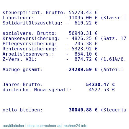
steuerpflicht. Brutto: 55278.43 €

Lohnsteuer:           -11095.00 € (Klasse I)
Solidaritätszuschlag: -  610.22 €

sozialvers. Brutto:    56940.31 €

Krankenversicherung:  - 4826.25 € (Satz: 17.
Pflegeversicherung:   -  705.38 € 

Rentenversicherung:   - 5323.92 €

Arbeitslosenvers.:    -  854.10 €

Z-Vers. VBL:          -  874.72 € (
1.61%
/
6.
Abzüge gesamt:        -
24289.59 €
Jahres-Brutto:               
54330.47 €
netto bleiben:         
30040.88 €
 (Steuerja
ausführlicher Lohnsteuerrechner auf rechner24.info