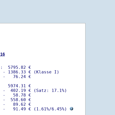
016
:  5795.82 €

 - 1386.33 € (Klasse I)

 -   76.24 €

   5974.31 €

 -  402.19 € (Satz: 17.1%)  

 -   58.78 € 

 -  558.60 €

 -   89.62 €

  -   91.49 € (
1.61%
/
6.45%
) 