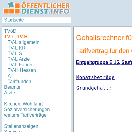
Startseite
TVöD
Gehaltsrechner fü
TV-L, TV-H
TV-L allgemein
TV-L KR
Tarifvertrag für de
TV-L S
TV-L Ärzte
Entgeltgruppe E 15, Stufe
TV-L Fahrer
TV-H Hessen
AT
Monatsbeträge
Tarifrunden
Beamte
Ärzte
Kirchen, Wohlfahrt
Sozialversicherungen
weitere Tarifverträge
Stellenanzeigen
Service