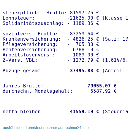
steuerpflicht. Brutto: 81597.76 €

Lohnsteuer:           -21625.00 € (Klasse I)
Solidaritätszuschlag: - 1189.36 €

sozialvers. Brutto:    83259.64 €

Krankenversicherung:  - 4826.25 € (Satz: 17
Pflegeversicherung:   -  705.38 € 

Rentenversicherung:   - 6788.10 €

Arbeitslosenvers.:    - 1089.00 €

Z-Vers. VBL:          - 1272.79 € (
1.61%
/
6.
Abzüge gesamt:        -
37495.88 €
Jahres-Brutto:               
79055.07 €
netto bleiben:         
41559.19 €
 (Steuerja
ausführlicher Lohnsteuerrechner auf rechner24.info