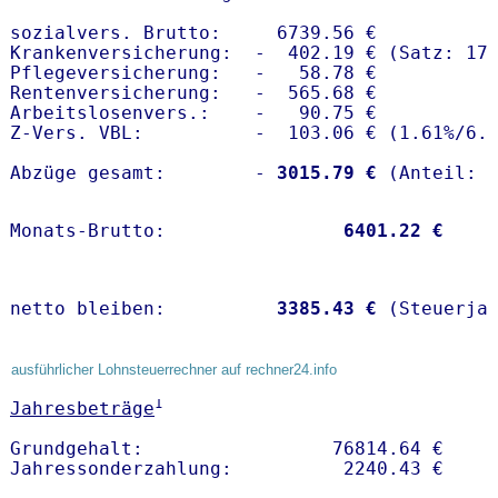
sozialvers. Brutto:     6739.56 €

Krankenversicherung:  -  402.19 € (Satz: 17.
Pflegeversicherung:   -   58.78 € 

Rentenversicherung:   -  565.68 €

Arbeitslosenvers.:    -   90.75 €

Z-Vers. VBL:          -  103.06 € (
1.61%
/
6.
Abzüge gesamt:        -
 3015.79 €
Monats-Brutto:               
 6401.22 €
netto bleiben:         
 3385.43 €
 (Steuerja
ausführlicher Lohnsteuerrechner auf rechner24.info
1
Jahresbeträge
Grundgehalt:                 76814.64 € 
