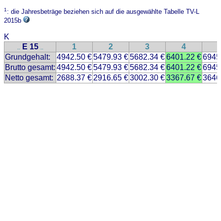
1
: die Jahresbeträge beziehen sich auf die ausgewählte Tabelle TV-L
2015b
K
E 15
1
2
3
4
..
..
Grundgehalt:
4942.50 €
5479.93 €
5682.34 €
6401.22 €
6945
Brutto gesamt:
4942.50 €
5479.93 €
5682.34 €
6401.22 €
6945
Netto gesamt:
2688.37 €
2916.65 €
3002.30 €
3367.67 €
3646