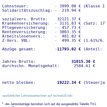
Lohnsteuer:           - 3999.00 € (Klasse I)
Solidaritätszuschlag: -  219.94 €

sozialvers. Brutto:    32121.37 €

Krankenversicherung:  - 3131.83 € (Satz: 17.
Pflegeversicherung:   -  457.73 € 

Rentenversicherung:   - 3003.35 €

Arbeitslosenvers.:    -  481.82 €

Z-Vers. VBL:          -  499.35 € (
1.61%
/
6.
Abzüge gesamt:        -
11793.02 €
Jahres-Brutto:               
31015.36 €
netto bleiben:         
19222.34 €
 (Steuerja
ausführlicher Lohnsteuerrechner auf rechner24.info
1
: die Jahresbeträge beziehen sich auf die ausgewählte Tabelle TV-L