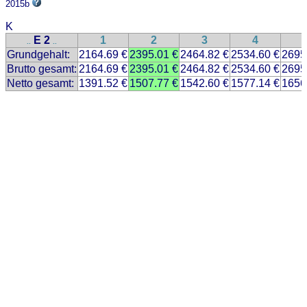
2015b
K
E 2
1
2
3
4
..
..
Grundgehalt:
2164.69 €
2395.01 €
2464.82 €
2534.60 €
2695
Brutto gesamt:
2164.69 €
2395.01 €
2464.82 €
2534.60 €
2695
Netto gesamt:
1391.52 €
1507.77 €
1542.60 €
1577.14 €
1656