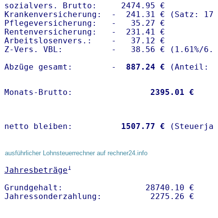
sozialvers. Brutto:     2474.95 €

Krankenversicherung:  -  241.31 € (Satz: 17.
Pflegeversicherung:   -   35.27 € 

Rentenversicherung:   -  231.41 €

Arbeitslosenvers.:    -   37.12 €

Z-Vers. VBL:          -   38.56 € (
1.61%
/
6.
Abzüge gesamt:        -
  887.24 €
Monats-Brutto:               
 2395.01 €
netto bleiben:         
 1507.77 €
 (Steuerja
ausführlicher Lohnsteuerrechner auf rechner24.info
1
Jahresbeträge
Grundgehalt:                 28740.10 € 
