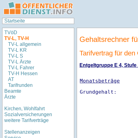
Startseite
TVöD
Gehaltsrechner fü
TV-L, TV-H
TV-L allgemein
TV-L KR
Tarifvertrag für de
TV-L S
TV-L Ärzte
Entgeltgruppe E 4, Stufe 
TV-L Fahrer
TV-H Hessen
AT
Monatsbeträge
Tarifrunden
Beamte
Ärzte
Kirchen, Wohlfahrt
Sozialversicherungen
weitere Tarifverträge
Stellenanzeigen
Service