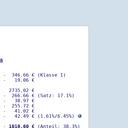
16
 -  346.66 € (Klasse I)

 -   19.06 €

   2735.02 €

 -  266.66 € (Satz: 17.1%)  

 -   38.97 € 

 -  255.72 €

 -   41.02 €

  -   42.49 € (
1.61%
/
6.45%
) 
  -
 1010.60 €