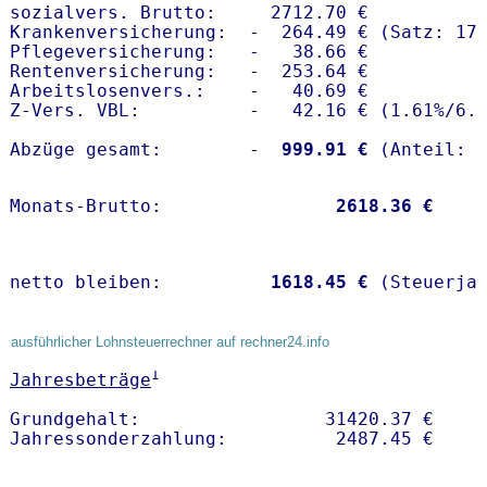
sozialvers. Brutto:     2712.70 €

Krankenversicherung:  -  264.49 € (Satz: 17.
Pflegeversicherung:   -   38.66 € 

Rentenversicherung:   -  253.64 €

Arbeitslosenvers.:    -   40.69 €

Z-Vers. VBL:          -   42.16 € (
1.61%
/
6.
Abzüge gesamt:        -
  999.91 €
Monats-Brutto:               
 2618.36 €
netto bleiben:         
 1618.45 €
 (Steuerja
ausführlicher Lohnsteuerrechner auf rechner24.info
1
Jahresbeträge
Grundgehalt:                 31420.37 € 
