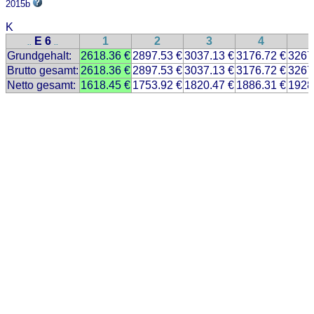
2015b
K
E 6
1
2
3
4
..
..
Grundgehalt:
2618.36 €
2897.53 €
3037.13 €
3176.72 €
3267
Brutto gesamt:
2618.36 €
2897.53 €
3037.13 €
3176.72 €
3267
Netto gesamt:
1618.45 €
1753.92 €
1820.47 €
1886.31 €
1928