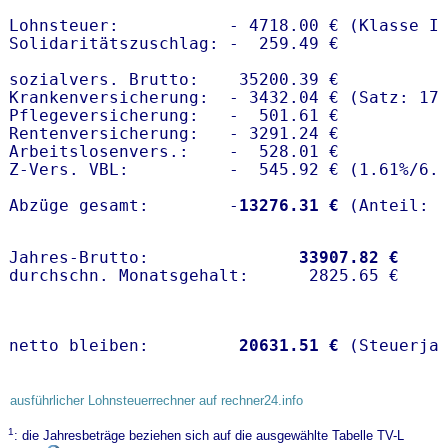
Lohnsteuer:           - 4718.00 € (Klasse I)
Solidaritätszuschlag: -  259.49 €

sozialvers. Brutto:    35200.39 €

Krankenversicherung:  - 3432.04 € (Satz: 17.
Pflegeversicherung:   -  501.61 € 

Rentenversicherung:   - 3291.24 €

Arbeitslosenvers.:    -  528.01 €

Z-Vers. VBL:          -  545.92 € (
1.61%
/
6.
Abzüge gesamt:        -
13276.31 €
Jahres-Brutto:               
33907.82 €
netto bleiben:         
20631.51 €
 (Steuerja
ausführlicher Lohnsteuerrechner auf rechner24.info
1
: die Jahresbeträge beziehen sich auf die ausgewählte Tabelle TV-L