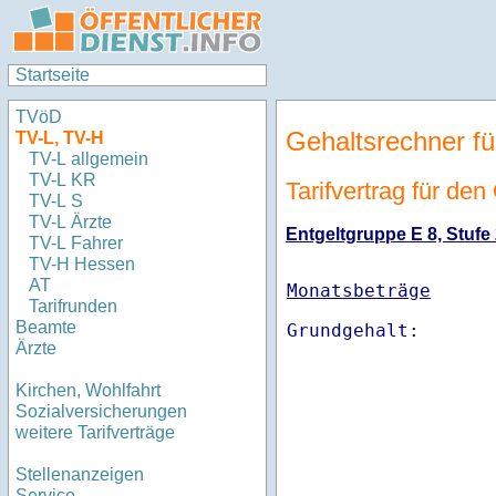
Startseite
TVöD
Gehaltsrechner fü
TV-L, TV-H
TV-L allgemein
TV-L KR
Tarifvertrag für de
TV-L S
TV-L Ärzte
Entgeltgruppe E 8, Stufe 
TV-L Fahrer
TV-H Hessen
AT
Monatsbeträge
Tarifrunden
Beamte
Ärzte
Kirchen, Wohlfahrt
Sozialversicherungen
weitere Tarifverträge
Stellenanzeigen
Service