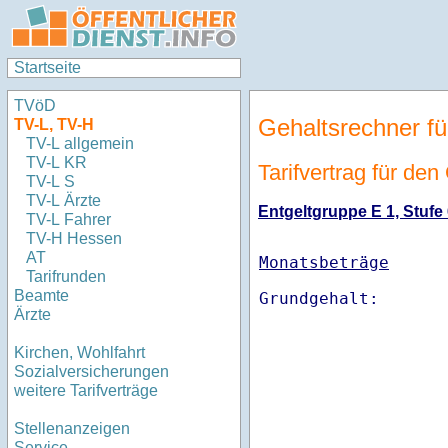
Startseite
TVöD
Gehaltsrechner fü
TV-L, TV-H
TV-L allgemein
TV-L KR
Tarifvertrag für de
TV-L S
TV-L Ärzte
Entgeltgruppe E 1, Stufe 
TV-L Fahrer
TV-H Hessen
AT
Monatsbeträge
Tarifrunden
Beamte
Ärzte
Kirchen, Wohlfahrt
Sozialversicherungen
weitere Tarifverträge
Stellenanzeigen
Service