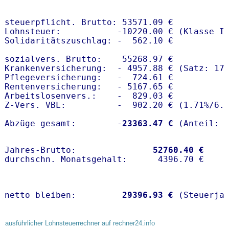
steuerpflicht. Brutto: 53571.09 €

Lohnsteuer:           -10220.00 € (Klasse I)
Solidaritätszuschlag: -  562.10 €

sozialvers. Brutto:    55268.97 €

Krankenversicherung:  - 4957.88 € (Satz: 17.
Pflegeversicherung:   -  724.61 € 

Rentenversicherung:   - 5167.65 €

Arbeitslosenvers.:    -  829.03 €

Z-Vers. VBL:          -  902.20 € (
1.71%
/
6.
Abzüge gesamt:        -
23363.47 €
Jahres-Brutto:               
52760.40 €
netto bleiben:         
29396.93 €
 (Steuerja
ausführlicher Lohnsteuerrechner auf rechner24.info