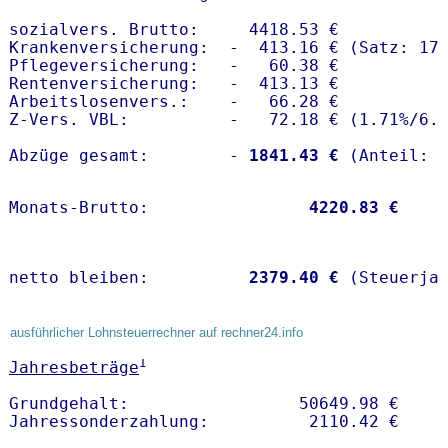
sozialvers. Brutto:     4418.53 €

Krankenversicherung:  -  413.16 € (Satz: 17.
Pflegeversicherung:   -   60.38 € 

Rentenversicherung:   -  413.13 €

Arbeitslosenvers.:    -   66.28 €

Z-Vers. VBL:          -   72.18 € (
1.71%
/
6.
Abzüge gesamt:        -
 1841.43 €
Monats-Brutto:               
 4220.83 €
netto bleiben:         
 2379.40 €
 (Steuerja
ausführlicher Lohnsteuerrechner auf rechner24.info
1
Jahresbeträge
Grundgehalt:                 50649.98 € 
