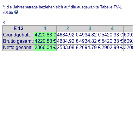
1
: die Jahresbeträge beziehen sich auf die ausgewählte Tabelle TV-L
2016b
K
E 13
1
2
3
4
..
..
Grundgehalt:
4220.83 €
4684.92 €
4934.82 €
5420.33 €
6091
Brutto gesamt:
4220.83 €
4684.92 €
4934.82 €
5420.33 €
6091
Netto gesamt:
2366.04 €
2583.08 €
2694.79 €
2902.99 €
3208