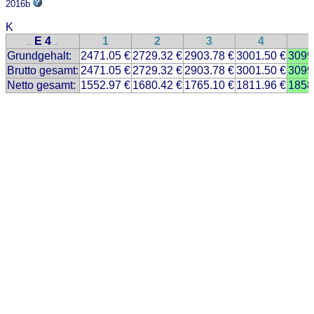
2016b
K
E 4
1
2
3
4
..
..
Grundgehalt:
2471.05 €
2729.32 €
2903.78 €
3001.50 €
3099
Brutto gesamt:
2471.05 €
2729.32 €
2903.78 €
3001.50 €
3099
Netto gesamt:
1552.97 €
1680.42 €
1765.10 €
1811.96 €
1858