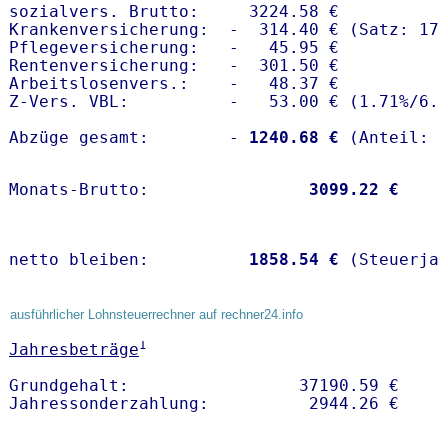
sozialvers. Brutto:     3224.58 €

Krankenversicherung:  -  314.40 € (Satz: 17.
Pflegeversicherung:   -   45.95 € 

Rentenversicherung:   -  301.50 €

Arbeitslosenvers.:    -   48.37 €

Z-Vers. VBL:          -   53.00 € (
1.71%
/
6.
Abzüge gesamt:        -
 1240.68 €
Monats-Brutto:               
 3099.22 €
netto bleiben:         
 1858.54 €
 (Steuerja
ausführlicher Lohnsteuerrechner auf rechner24.info
1
Jahresbeträge
Grundgehalt:                 37190.59 € 
