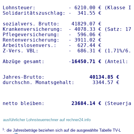
Lohnsteuer:           - 6210.00 € (Klasse I)
Solidaritätszuschlag: -  341.55 €

sozialvers. Brutto:    41829.07 €

Krankenversicherung:  - 4078.33 € (Satz: 17.
Pflegeversicherung:   -  596.06 € 

Rentenversicherung:   - 3911.02 €

Arbeitslosenvers.:    -  627.44 €

Z-Vers. VBL:          -  686.31 € (
1.71%
/
6.
Abzüge gesamt:        -
16450.71 €
Jahres-Brutto:               
40134.85 €
netto bleiben:         
23684.14 €
 (Steuerja
ausführlicher Lohnsteuerrechner auf rechner24.info
1
: die Jahresbeträge beziehen sich auf die ausgewählte Tabelle TV-L