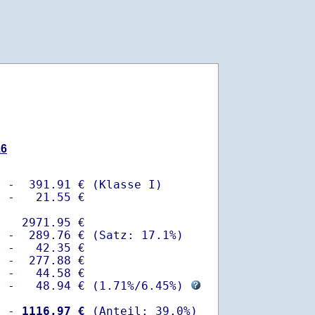
16
 -  391.91 € (Klasse I)

 -   21.55 €

   2971.95 €

 -  289.76 € (Satz: 17.1%)  

 -   42.35 € 

 -  277.88 €

 -   44.58 €

  -   48.94 € (
1.71%
/
6.45%
) 
  -
 1116.97 €