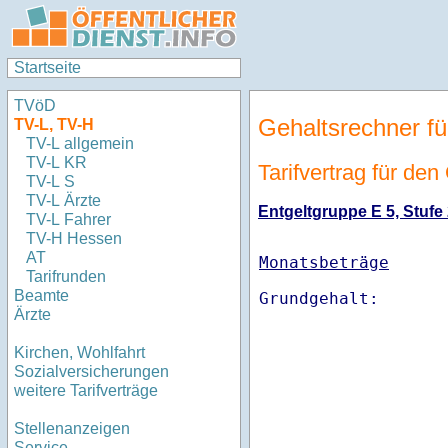
Startseite
TVöD
Gehaltsrechner fü
TV-L, TV-H
TV-L allgemein
TV-L KR
Tarifvertrag für de
TV-L S
TV-L Ärzte
Entgeltgruppe E 5, Stufe 
TV-L Fahrer
TV-H Hessen
AT
Monatsbeträge
Tarifrunden
Beamte
Ärzte
Kirchen, Wohlfahrt
Sozialversicherungen
weitere Tarifverträge
Stellenanzeigen
Service